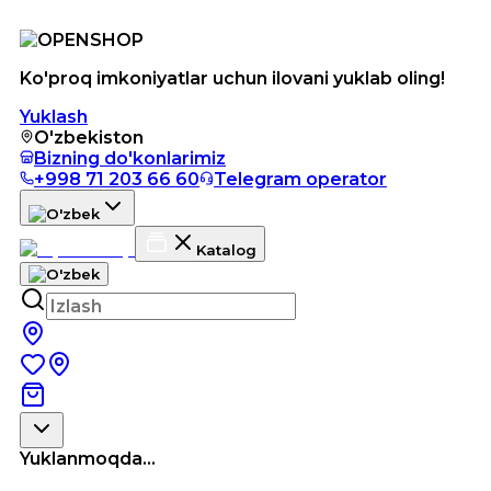
Ko'proq imkoniyatlar uchun ilovani yuklab oling!
Yuklash
O'zbekiston
Bizning do'konlarimiz
+998 71 203 66 60
Telegram operator
Katalog
Yuklanmoqda...