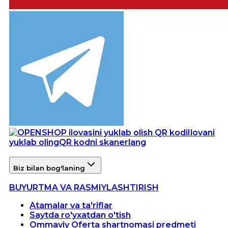
Ilovani
yuklab oling
QR kodni skanerlang
Biz bilan bog'laning
BUYURTMA VA RASMIYLASHTIRISH
Atamalar va ta'riflar
Saytda ro'yxatdan o'tish
Ommaviy Oferta shartnomasi predmeti