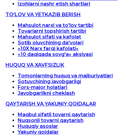
Izohlarni nashr etish shartlari
TO'LOV VA YETKAZIB BERISH
Mahsulot narxi va to'lov tartibi
Tovarlarni topshirish tartibi
Mahsulot sifati va kafolat
Sotib oluvchining da'volari
«10X Narx farqi kafolati»
«10 daqiqada sovg'a» aksiyasi
HUQUQ VA XAVFSIZLIK
Tomonlarning huquq va majburiyatlari
Sotuvchining javobgarligi
Fors-major holatlari
Javobgarlikni cheklash
QAYTARISH VA YAKUNIY QOIDALAR
Maqbul sifatli tovarni qaytarish
Nuqsonli tovarni qaytarish
Huquqiy asoslar
Yakuniy qoidalar