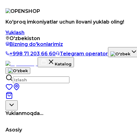
Ko'proq imkoniyatlar uchun ilovani yuklab oling!
Yuklash
O'zbekiston
Bizning do'konlarimiz
+998 71 203 66 60
Telegram operator
Katalog
Yuklanmoqda...
Asosiy