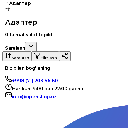
Адаптер
Адаптер
0 ta mahsulot topildi
Saralash
Saralash
Filtrlash
Biz bilan bog'laning
+998 (71) 203 66 60
Har kuni 9:00 dan 22:00 gacha
info@openshop.uz