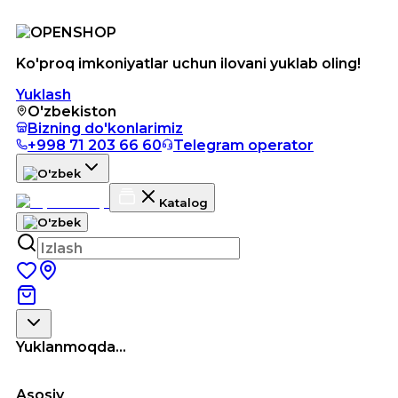
Ko'proq imkoniyatlar uchun ilovani yuklab oling!
Yuklash
O'zbekiston
Bizning do'konlarimiz
+998 71 203 66 60
Telegram operator
Katalog
Yuklanmoqda...
Asosiy