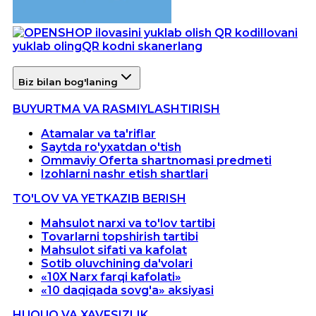
Ilovani
yuklab oling
QR kodni skanerlang
Biz bilan bog'laning
BUYURTMA VA RASMIYLASHTIRISH
Atamalar va ta'riflar
Saytda ro'yxatdan o'tish
Ommaviy Oferta shartnomasi predmeti
Izohlarni nashr etish shartlari
TO'LOV VA YETKAZIB BERISH
Mahsulot narxi va to'lov tartibi
Tovarlarni topshirish tartibi
Mahsulot sifati va kafolat
Sotib oluvchining da'volari
«10X Narx farqi kafolati»
«10 daqiqada sovg'a» aksiyasi
HUQUQ VA XAVFSIZLIK