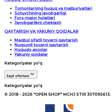
Tomonlarning huquq va majburiyatlari
Sotuvchining javobgarligi
Fors-major holatlari
Javobgarlikni cheklash
QAYTARISH VA YAKUNIY QOIDALAR
Maqbul sifatli tovarni qaytarish
Nuqsonli tovarni qaytarish
Huquqiy asoslar
Yakuniy qoidalar
Kategoriyalar yo'q
Sayt ofertasi
Kategoriyalar yo'q
© 2018 - 2026 "OPEN SHOP" MCHJ STIR 307095613.