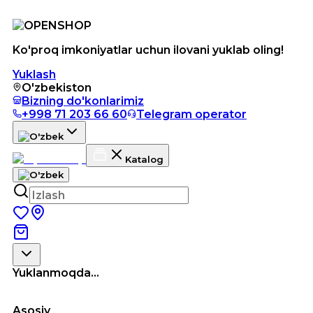
Ko'proq imkoniyatlar uchun ilovani yuklab oling!
Yuklash
O'zbekiston
Bizning do'konlarimiz
+998 71 203 66 60
Telegram operator
Katalog
Yuklanmoqda...
Asosiy