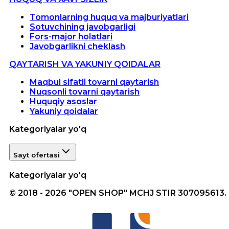
Tomonlarning huquq va majburiyatlari
Sotuvchining javobgarligi
Fors-major holatlari
Javobgarlikni cheklash
QAYTARISH VA YAKUNIY QOIDALAR
Maqbul sifatli tovarni qaytarish
Nuqsonli tovarni qaytarish
Huquqiy asoslar
Yakuniy qoidalar
Kategoriyalar yo'q
Sayt ofertasi
Kategoriyalar yo'q
© 2018 - 2026 "OPEN SHOP" MCHJ STIR 307095613.