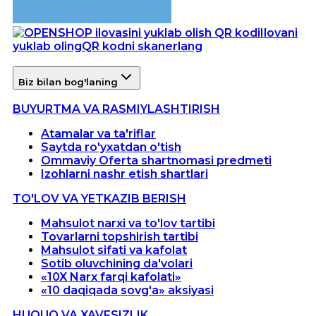
Ilovani
yuklab oling
QR kodni skanerlang
Biz bilan bog'laning
BUYURTMA VA RASMIYLASHTIRISH
Atamalar va ta'riflar
Saytda ro'yxatdan o'tish
Ommaviy Oferta shartnomasi predmeti
Izohlarni nashr etish shartlari
TO'LOV VA YETKAZIB BERISH
Mahsulot narxi va to'lov tartibi
Tovarlarni topshirish tartibi
Mahsulot sifati va kafolat
Sotib oluvchining da'volari
«10X Narx farqi kafolati»
«10 daqiqada sovg'a» aksiyasi
HUQUQ VA XAVFSIZLIK