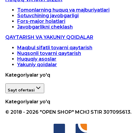
Tomonlarning huquq va majburiyatlari
Sotuvchining javobgarligi
Fors-major holatlari
Javobgarlikni cheklash
QAYTARISH VA YAKUNIY QOIDALAR
Maqbul sifatli tovarni qaytarish
Nuqsonli tovarni qaytarish
Huquqiy asoslar
Yakuniy qoidalar
Kategoriyalar yo'q
Sayt ofertasi
Kategoriyalar yo'q
© 2018 - 2026 "OPEN SHOP" MCHJ STIR 307095613.