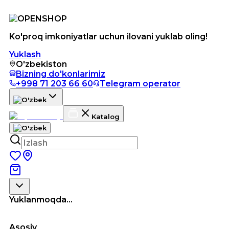
Ko'proq imkoniyatlar uchun ilovani yuklab oling!
Yuklash
O'zbekiston
Bizning do'konlarimiz
+998 71 203 66 60
Telegram operator
Katalog
Yuklanmoqda...
Asosiy