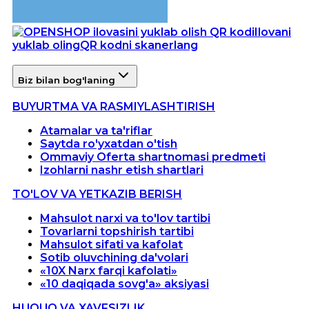
Ilovani
yuklab oling
QR kodni skanerlang
Biz bilan bog'laning
BUYURTMA VA RASMIYLASHTIRISH
Atamalar va ta'riflar
Saytda ro'yxatdan o'tish
Ommaviy Oferta shartnomasi predmeti
Izohlarni nashr etish shartlari
TO'LOV VA YETKAZIB BERISH
Mahsulot narxi va to'lov tartibi
Tovarlarni topshirish tartibi
Mahsulot sifati va kafolat
Sotib oluvchining da'volari
«10X Narx farqi kafolati»
«10 daqiqada sovg'a» aksiyasi
HUQUQ VA XAVFSIZLIK