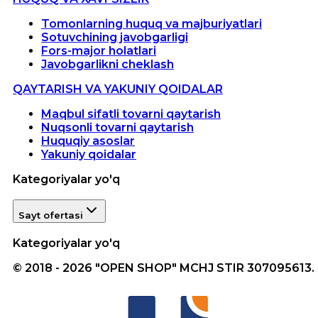
Tomonlarning huquq va majburiyatlari
Sotuvchining javobgarligi
Fors-major holatlari
Javobgarlikni cheklash
QAYTARISH VA YAKUNIY QOIDALAR
Maqbul sifatli tovarni qaytarish
Nuqsonli tovarni qaytarish
Huquqiy asoslar
Yakuniy qoidalar
Kategoriyalar yo'q
Sayt ofertasi
Kategoriyalar yo'q
© 2018 - 2026 "OPEN SHOP" MCHJ STIR 307095613.