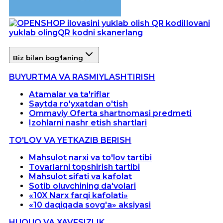
Ilovani
yuklab oling
QR kodni skanerlang
Biz bilan bog'laning
BUYURTMA VA RASMIYLASHTIRISH
Atamalar va ta'riflar
Saytda ro'yxatdan o'tish
Ommaviy Oferta shartnomasi predmeti
Izohlarni nashr etish shartlari
TO'LOV VA YETKAZIB BERISH
Mahsulot narxi va to'lov tartibi
Tovarlarni topshirish tartibi
Mahsulot sifati va kafolat
Sotib oluvchining da'volari
«10X Narx farqi kafolati»
«10 daqiqada sovg'a» aksiyasi
HUQUQ VA XAVFSIZLIK