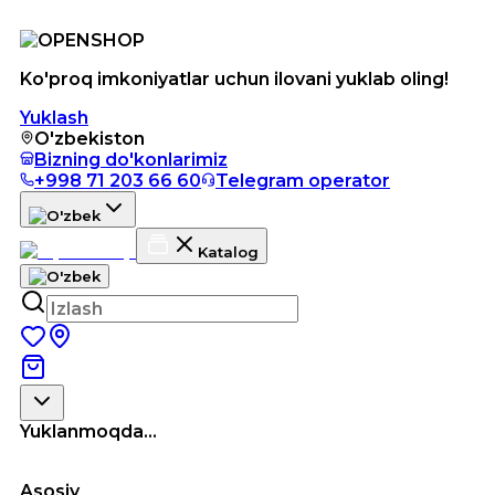
Ko'proq imkoniyatlar uchun ilovani yuklab oling!
Yuklash
O'zbekiston
Bizning do'konlarimiz
+998 71 203 66 60
Telegram operator
Katalog
Yuklanmoqda...
Asosiy