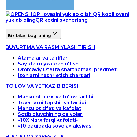
Ilovani
yuklab oling
QR kodni skanerlang
Biz bilan bog'laning
BUYURTMA VA RASMIYLASHTIRISH
Atamalar va ta'riflar
Saytda ro'yxatdan o'tish
Ommaviy Oferta shartnomasi predmeti
Izohlarni nashr etish shartlari
TO'LOV VA YETKAZIB BERISH
Mahsulot narxi va to'lov tartibi
Tovarlarni topshirish tartibi
Mahsulot sifati va kafolat
Sotib oluvchining da'volari
«10X Narx farqi kafolati»
«10 daqiqada sovg'a» aksiyasi
HUQUQ VA XAVFSIZLIK