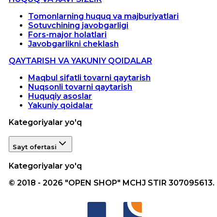
Tomonlarning huquq va majburiyatlari
Sotuvchining javobgarligi
Fors-major holatlari
Javobgarlikni cheklash
QAYTARISH VA YAKUNIY QOIDALAR
Maqbul sifatli tovarni qaytarish
Nuqsonli tovarni qaytarish
Huquqiy asoslar
Yakuniy qoidalar
Kategoriyalar yo'q
Sayt ofertasi
Kategoriyalar yo'q
© 2018 - 2026 "OPEN SHOP" MCHJ STIR 307095613.