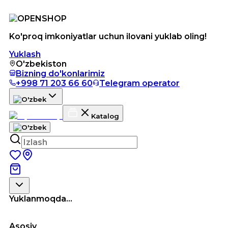
Ko'proq imkoniyatlar uchun ilovani yuklab oling!
Yuklash
O'zbekiston
Bizning do'konlarimiz
+998 71 203 66 60
Telegram operator
Katalog
Yuklanmoqda...
Asosiy