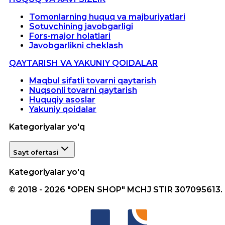
Tomonlarning huquq va majburiyatlari
Sotuvchining javobgarligi
Fors-major holatlari
Javobgarlikni cheklash
QAYTARISH VA YAKUNIY QOIDALAR
Maqbul sifatli tovarni qaytarish
Nuqsonli tovarni qaytarish
Huquqiy asoslar
Yakuniy qoidalar
Kategoriyalar yo'q
Sayt ofertasi
Kategoriyalar yo'q
© 2018 - 2026 "OPEN SHOP" MCHJ STIR 307095613.