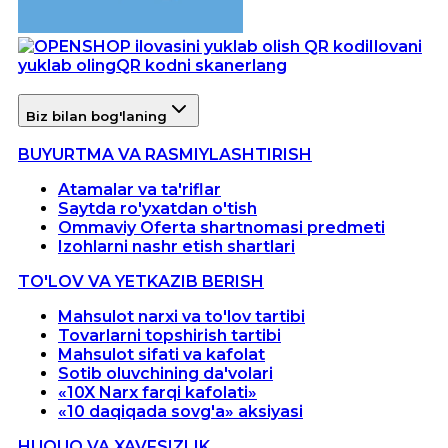
Ilovani
yuklab oling
QR kodni skanerlang
Biz bilan bog'laning
BUYURTMA VA RASMIYLASHTIRISH
Atamalar va ta'riflar
Saytda ro'yxatdan o'tish
Ommaviy Oferta shartnomasi predmeti
Izohlarni nashr etish shartlari
TO'LOV VA YETKAZIB BERISH
Mahsulot narxi va to'lov tartibi
Tovarlarni topshirish tartibi
Mahsulot sifati va kafolat
Sotib oluvchining da'volari
«10X Narx farqi kafolati»
«10 daqiqada sovg'a» aksiyasi
HUQUQ VA XAVFSIZLIK