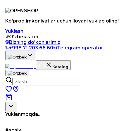
Ko'proq imkoniyatlar uchun ilovani yuklab oling!
Yuklash
O'zbekiston
Bizning do'konlarimiz
+998 71 203 66 60
Telegram operator
Katalog
Yuklanmoqda...
Asosiy