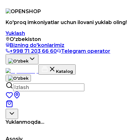
Ko'proq imkoniyatlar uchun ilovani yuklab oling!
Yuklash
O'zbekiston
Bizning do'konlarimiz
+998 71 203 66 60
Telegram operator
Katalog
Yuklanmoqda...
Asosiy