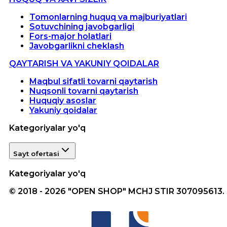
Tomonlarning huquq va majburiyatlari
Sotuvchining javobgarligi
Fors-major holatlari
Javobgarlikni cheklash
QAYTARISH VA YAKUNIY QOIDALAR
Maqbul sifatli tovarni qaytarish
Nuqsonli tovarni qaytarish
Huquqiy asoslar
Yakuniy qoidalar
Kategoriyalar yo'q
Sayt ofertasi
Kategoriyalar yo'q
© 2018 - 2026 "OPEN SHOP" MCHJ STIR 307095613.