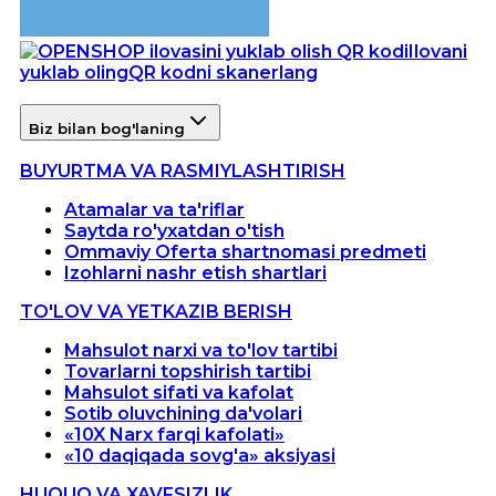
Ilovani
yuklab oling
QR kodni skanerlang
Biz bilan bog'laning
BUYURTMA VA RASMIYLASHTIRISH
Atamalar va ta'riflar
Saytda ro'yxatdan o'tish
Ommaviy Oferta shartnomasi predmeti
Izohlarni nashr etish shartlari
TO'LOV VA YETKAZIB BERISH
Mahsulot narxi va to'lov tartibi
Tovarlarni topshirish tartibi
Mahsulot sifati va kafolat
Sotib oluvchining da'volari
«10X Narx farqi kafolati»
«10 daqiqada sovg'a» aksiyasi
HUQUQ VA XAVFSIZLIK