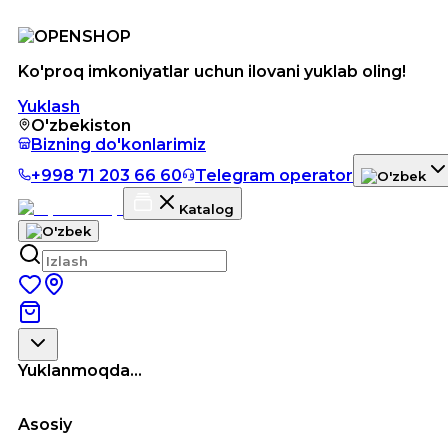
Ko'proq imkoniyatlar uchun ilovani yuklab oling!
Yuklash
O'zbekiston
Bizning do'konlarimiz
+998 71 203 66 60
Telegram operator
Katalog
Yuklanmoqda...
Asosiy