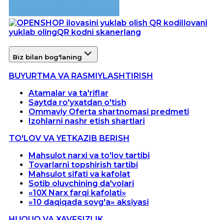
Ilovani
yuklab oling
QR kodni skanerlang
Biz bilan bog'laning
BUYURTMA VA RASMIYLASHTIRISH
Atamalar va ta'riflar
Saytda ro'yxatdan o'tish
Ommaviy Oferta shartnomasi predmeti
Izohlarni nashr etish shartlari
TO'LOV VA YETKAZIB BERISH
Mahsulot narxi va to'lov tartibi
Tovarlarni topshirish tartibi
Mahsulot sifati va kafolat
Sotib oluvchining da'volari
«10X Narx farqi kafolati»
«10 daqiqada sovg'a» aksiyasi
HUQUQ VA XAVFSIZLIK