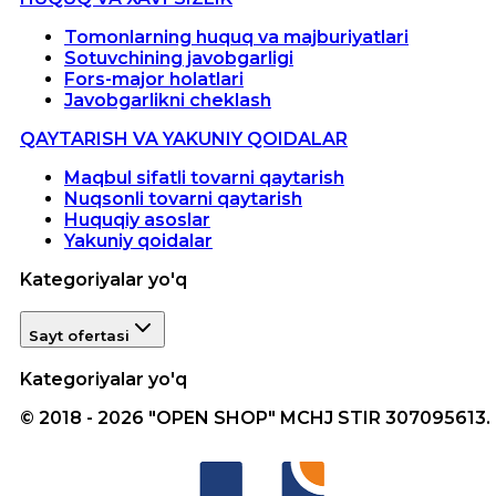
Tomonlarning huquq va majburiyatlari
Sotuvchining javobgarligi
Fors-major holatlari
Javobgarlikni cheklash
QAYTARISH VA YAKUNIY QOIDALAR
Maqbul sifatli tovarni qaytarish
Nuqsonli tovarni qaytarish
Huquqiy asoslar
Yakuniy qoidalar
Kategoriyalar yo'q
Sayt ofertasi
Kategoriyalar yo'q
© 2018 - 2026 "OPEN SHOP" MCHJ STIR 307095613.