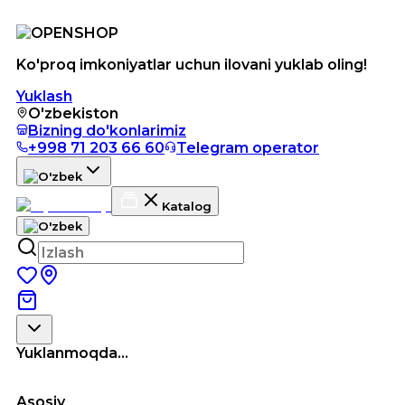
Ko'proq imkoniyatlar uchun ilovani yuklab oling!
Yuklash
O'zbekiston
Bizning do'konlarimiz
+998 71 203 66 60
Telegram operator
Katalog
Yuklanmoqda...
Asosiy