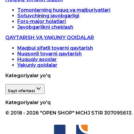
Tomonlarning huquq va majburiyatlari
Sotuvchining javobgarligi
Fors-major holatlari
Javobgarlikni cheklash
QAYTARISH VA YAKUNIY QOIDALAR
Maqbul sifatli tovarni qaytarish
Nuqsonli tovarni qaytarish
Huquqiy asoslar
Yakuniy qoidalar
Kategoriyalar yo'q
Sayt ofertasi
Kategoriyalar yo'q
© 2018 - 2026 "OPEN SHOP" MCHJ STIR 307095613.