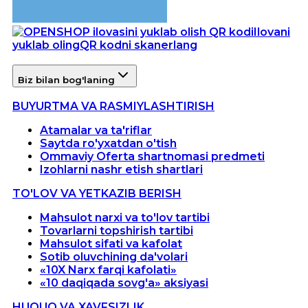
Ilovani
yuklab oling
QR kodni skanerlang
Biz bilan bog'laning
BUYURTMA VA RASMIYLASHTIRISH
Atamalar va ta'riflar
Saytda ro'yxatdan o'tish
Ommaviy Oferta shartnomasi predmeti
Izohlarni nashr etish shartlari
TO'LOV VA YETKAZIB BERISH
Mahsulot narxi va to'lov tartibi
Tovarlarni topshirish tartibi
Mahsulot sifati va kafolat
Sotib oluvchining da'volari
«10X Narx farqi kafolati»
«10 daqiqada sovg'a» aksiyasi
HUQUQ VA XAVFSIZLIK