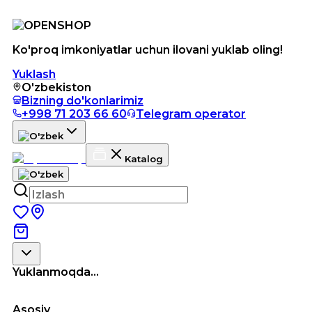
Ko'proq imkoniyatlar uchun ilovani yuklab oling!
Yuklash
O'zbekiston
Bizning do'konlarimiz
+998 71 203 66 60
Telegram operator
Katalog
Yuklanmoqda...
Asosiy