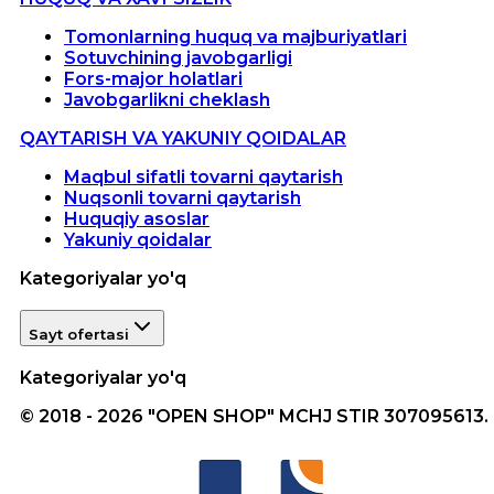
Tomonlarning huquq va majburiyatlari
Sotuvchining javobgarligi
Fors-major holatlari
Javobgarlikni cheklash
QAYTARISH VA YAKUNIY QOIDALAR
Maqbul sifatli tovarni qaytarish
Nuqsonli tovarni qaytarish
Huquqiy asoslar
Yakuniy qoidalar
Kategoriyalar yo'q
Sayt ofertasi
Kategoriyalar yo'q
© 2018 - 2026 "OPEN SHOP" MCHJ STIR 307095613.