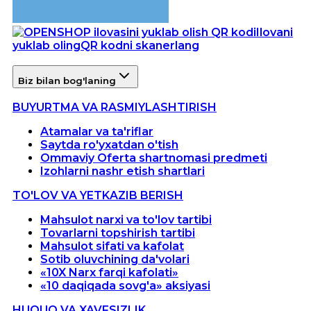
Ilovani
yuklab oling
QR kodni skanerlang
Biz bilan bog'laning
BUYURTMA VA RASMIYLASHTIRISH
Atamalar va ta'riflar
Saytda ro'yxatdan o'tish
Ommaviy Oferta shartnomasi predmeti
Izohlarni nashr etish shartlari
TO'LOV VA YETKAZIB BERISH
Mahsulot narxi va to'lov tartibi
Tovarlarni topshirish tartibi
Mahsulot sifati va kafolat
Sotib oluvchining da'volari
«10X Narx farqi kafolati»
«10 daqiqada sovg'a» aksiyasi
HUQUQ VA XAVFSIZLIK