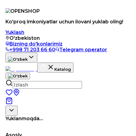
Ko'proq imkoniyatlar uchun ilovani yuklab oling!
Yuklash
O'zbekiston
Bizning do'konlarimiz
+998 71 203 66 60
Telegram operator
Katalog
Yuklanmoqda...
Asosiy