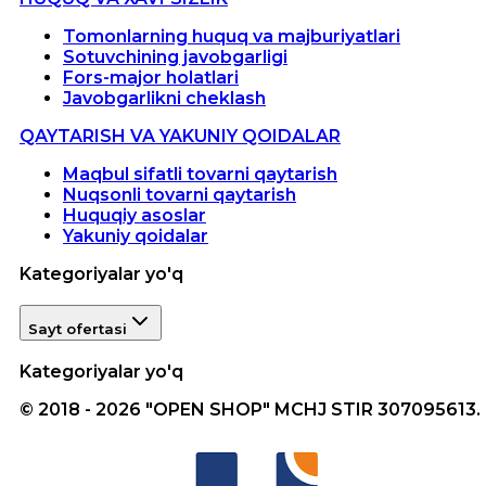
Tomonlarning huquq va majburiyatlari
Sotuvchining javobgarligi
Fors-major holatlari
Javobgarlikni cheklash
QAYTARISH VA YAKUNIY QOIDALAR
Maqbul sifatli tovarni qaytarish
Nuqsonli tovarni qaytarish
Huquqiy asoslar
Yakuniy qoidalar
Kategoriyalar yo'q
Sayt ofertasi
Kategoriyalar yo'q
© 2018 - 2026 "OPEN SHOP" MCHJ STIR 307095613.