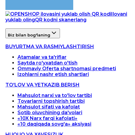
Ilovani
yuklab oling
QR kodni skanerlang
Biz bilan bog'laning
BUYURTMA VA RASMIYLASHTIRISH
Atamalar va ta'riflar
Saytda ro'yxatdan o'tish
Ommaviy Oferta shartnomasi predmeti
Izohlarni nashr etish shartlari
TO'LOV VA YETKAZIB BERISH
Mahsulot narxi va to'lov tartibi
Tovarlarni topshirish tartibi
Mahsulot sifati va kafolat
Sotib oluvchining da'volari
«10X Narx farqi kafolati»
«10 daqiqada sovg'a» aksiyasi
HUQUQ VA XAVFSIZLIK