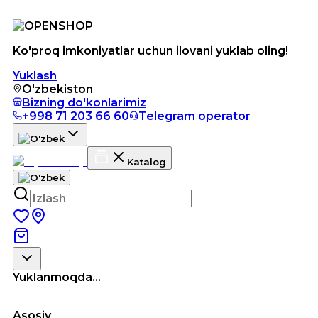
Ko'proq imkoniyatlar uchun ilovani yuklab oling!
Yuklash
O'zbekiston
Bizning do'konlarimiz
+998 71 203 66 60
Telegram operator
Katalog
Yuklanmoqda...
Asosiy