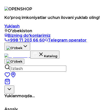
Ko'proq imkoniyatlar uchun ilovani yuklab oling!
Yuklash
O'zbekiston
Bizning do'konlarimiz
+998 71 203 66 60
Telegram operator
Katalog
Yuklanmoqda...
Asosiy