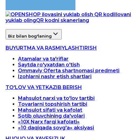
Ilovani
yuklab oling
QR kodni skanerlang
Biz bilan bog'laning
BUYURTMA VA RASMIYLASHTIRISH
Atamalar va ta'riflar
Saytda ro'yxatdan o'tish
Ommaviy Oferta shartnomasi predmeti
Izohlarni nashr etish shartlari
TO'LOV VA YETKAZIB BERISH
Mahsulot narxi va to'lov tartibi
Tovarlarni topshirish tartibi
Mahsulot sifati va kafolat
Sotib oluvchining da'volari
«10X Narx farqi kafolati»
«10 daqiqada sovg'a» aksiyasi
HUQUQ VA XAVFSIZLIK