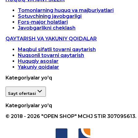
Tomonlarning huquq va majburiyatlari
Sotuvchining javobgarligi
Fors-major holatlari
Javobgarlikni cheklash
QAYTARISH VA YAKUNIY QOIDALAR
Maqbul sifatli tovarni qaytarish
Nuqsonli tovarni qaytarish
Huquqiy asoslar
Yakuniy qoidalar
Kategoriyalar yo'q
Sayt ofertasi
Kategoriyalar yo'q
© 2018 - 2026 "OPEN SHOP" MCHJ STIR 307095613.