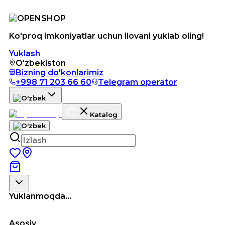
Ko'proq imkoniyatlar uchun ilovani yuklab oling!
Yuklash
O'zbekiston
Bizning do'konlarimiz
+998 71 203 66 60
Telegram operator
Katalog
Yuklanmoqda...
Asosiy