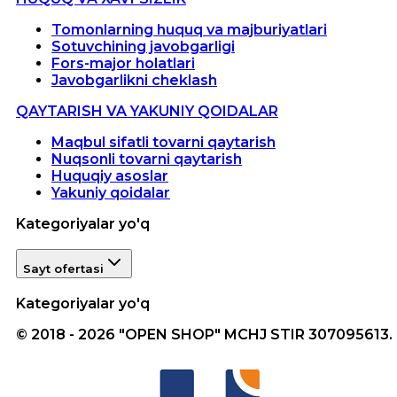
Tomonlarning huquq va majburiyatlari
Sotuvchining javobgarligi
Fors-major holatlari
Javobgarlikni cheklash
QAYTARISH VA YAKUNIY QOIDALAR
Maqbul sifatli tovarni qaytarish
Nuqsonli tovarni qaytarish
Huquqiy asoslar
Yakuniy qoidalar
Kategoriyalar yo'q
Sayt ofertasi
Kategoriyalar yo'q
© 2018 - 2026 "OPEN SHOP" MCHJ STIR 307095613.