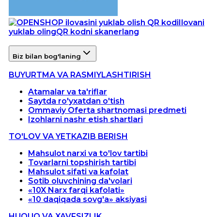
Ilovani
yuklab oling
QR kodni skanerlang
Biz bilan bog'laning
BUYURTMA VA RASMIYLASHTIRISH
Atamalar va ta'riflar
Saytda ro'yxatdan o'tish
Ommaviy Oferta shartnomasi predmeti
Izohlarni nashr etish shartlari
TO'LOV VA YETKAZIB BERISH
Mahsulot narxi va to'lov tartibi
Tovarlarni topshirish tartibi
Mahsulot sifati va kafolat
Sotib oluvchining da'volari
«10X Narx farqi kafolati»
«10 daqiqada sovg'a» aksiyasi
HUQUQ VA XAVFSIZLIK