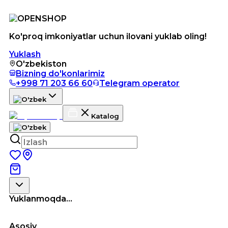
Ko'proq imkoniyatlar uchun ilovani yuklab oling!
Yuklash
O'zbekiston
Bizning do'konlarimiz
+998 71 203 66 60
Telegram operator
Katalog
Yuklanmoqda...
Asosiy