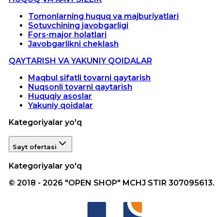
Tomonlarning huquq va majburiyatlari
Sotuvchining javobgarligi
Fors-major holatlari
Javobgarlikni cheklash
QAYTARISH VA YAKUNIY QOIDALAR
Maqbul sifatli tovarni qaytarish
Nuqsonli tovarni qaytarish
Huquqiy asoslar
Yakuniy qoidalar
Kategoriyalar yo'q
Sayt ofertasi
Kategoriyalar yo'q
© 2018 - 2026 "OPEN SHOP" MCHJ STIR 307095613.