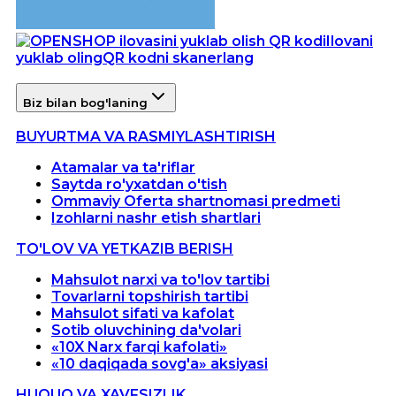
Ilovani
yuklab oling
QR kodni skanerlang
Biz bilan bog'laning
BUYURTMA VA RASMIYLASHTIRISH
Atamalar va ta'riflar
Saytda ro'yxatdan o'tish
Ommaviy Oferta shartnomasi predmeti
Izohlarni nashr etish shartlari
TO'LOV VA YETKAZIB BERISH
Mahsulot narxi va to'lov tartibi
Tovarlarni topshirish tartibi
Mahsulot sifati va kafolat
Sotib oluvchining da'volari
«10X Narx farqi kafolati»
«10 daqiqada sovg'a» aksiyasi
HUQUQ VA XAVFSIZLIK