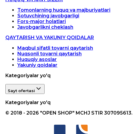
Tomonlarning huquq va majburiyatlari
Sotuvchining javobgarligi
Fors-major holatlari
Javobgarlikni cheklash
QAYTARISH VA YAKUNIY QOIDALAR
Maqbul sifatli tovarni qaytarish
Nuqsonli tovarni qaytarish
Huquqiy asoslar
Yakuniy qoidalar
Kategoriyalar yo'q
Sayt ofertasi
Kategoriyalar yo'q
© 2018 - 2026 "OPEN SHOP" MCHJ STIR 307095613.