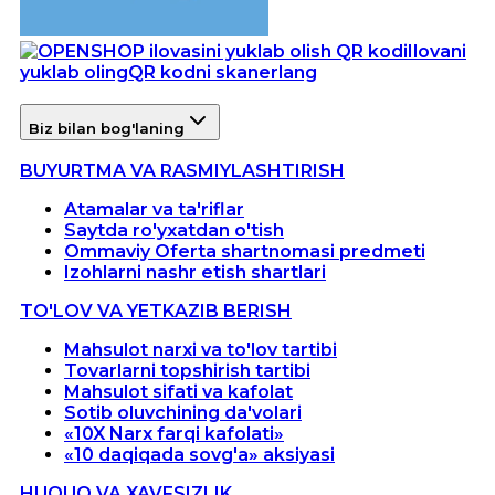
Ilovani
yuklab oling
QR kodni skanerlang
Biz bilan bog'laning
BUYURTMA VA RASMIYLASHTIRISH
Atamalar va ta'riflar
Saytda ro'yxatdan o'tish
Ommaviy Oferta shartnomasi predmeti
Izohlarni nashr etish shartlari
TO'LOV VA YETKAZIB BERISH
Mahsulot narxi va to'lov tartibi
Tovarlarni topshirish tartibi
Mahsulot sifati va kafolat
Sotib oluvchining da'volari
«10X Narx farqi kafolati»
«10 daqiqada sovg'a» aksiyasi
HUQUQ VA XAVFSIZLIK