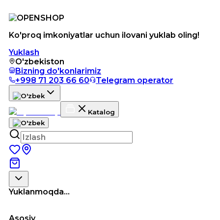
Ko'proq imkoniyatlar uchun ilovani yuklab oling!
Yuklash
O'zbekiston
Bizning do'konlarimiz
+998 71 203 66 60
Telegram operator
Katalog
Yuklanmoqda...
Asosiy