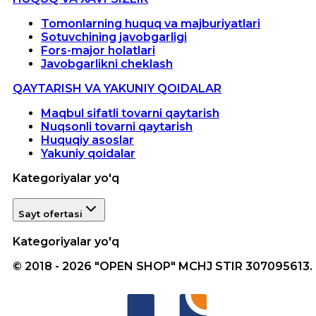
Tomonlarning huquq va majburiyatlari
Sotuvchining javobgarligi
Fors-major holatlari
Javobgarlikni cheklash
QAYTARISH VA YAKUNIY QOIDALAR
Maqbul sifatli tovarni qaytarish
Nuqsonli tovarni qaytarish
Huquqiy asoslar
Yakuniy qoidalar
Kategoriyalar yo'q
Sayt ofertasi
Kategoriyalar yo'q
© 2018 - 2026 "OPEN SHOP" MCHJ STIR 307095613.