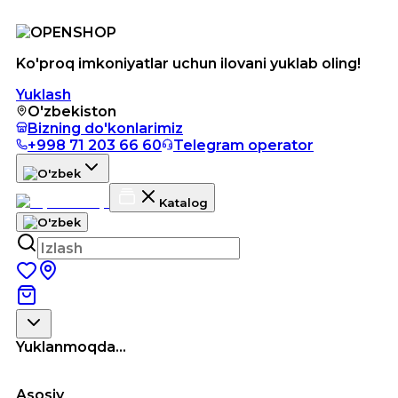
Ko'proq imkoniyatlar uchun ilovani yuklab oling!
Yuklash
O'zbekiston
Bizning do'konlarimiz
+998 71 203 66 60
Telegram operator
Katalog
Yuklanmoqda...
Asosiy