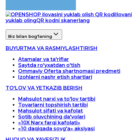
Ilovani
yuklab oling
QR kodni skanerlang
Biz bilan bog'laning
BUYURTMA VA RASMIYLASHTIRISH
Atamalar va ta'riflar
Saytda ro'yxatdan o'tish
Ommaviy Oferta shartnomasi predmeti
Izohlarni nashr etish shartlari
TO'LOV VA YETKAZIB BERISH
Mahsulot narxi va to'lov tartibi
Tovarlarni topshirish tartibi
Mahsulot sifati va kafolat
Sotib oluvchining da'volari
«10X Narx farqi kafolati»
«10 daqiqada sovg'a» aksiyasi
HUQUQ VA XAVFSIZLIK