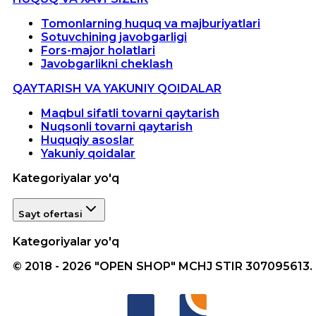
Tomonlarning huquq va majburiyatlari
Sotuvchining javobgarligi
Fors-major holatlari
Javobgarlikni cheklash
QAYTARISH VA YAKUNIY QOIDALAR
Maqbul sifatli tovarni qaytarish
Nuqsonli tovarni qaytarish
Huquqiy asoslar
Yakuniy qoidalar
Kategoriyalar yo'q
Sayt ofertasi
Kategoriyalar yo'q
© 2018 - 2026 "OPEN SHOP" MCHJ STIR 307095613.