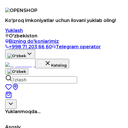
Ko'proq imkoniyatlar uchun ilovani yuklab oling!
Yuklash
O'zbekiston
Bizning do'konlarimiz
+998 71 203 66 60
Telegram operator
Katalog
Yuklanmoqda...
Asosiy