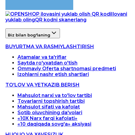
Ilovani
yuklab oling
QR kodni skanerlang
Biz bilan bog'laning
BUYURTMA VA RASMIYLASHTIRISH
Atamalar va ta'riflar
Saytda ro'yxatdan o'tish
Ommaviy Oferta shartnomasi predmeti
Izohlarni nashr etish shartlari
TO'LOV VA YETKAZIB BERISH
Mahsulot narxi va to'lov tartibi
Tovarlarni topshirish tartibi
Mahsulot sifati va kafolat
Sotib oluvchining da'volari
«10X Narx farqi kafolati»
«10 daqiqada sovg'a» aksiyasi
HUQUQ VA XAVFSIZLIK