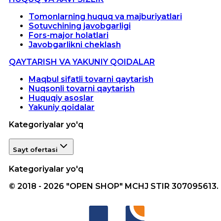
Tomonlarning huquq va majburiyatlari
Sotuvchining javobgarligi
Fors-major holatlari
Javobgarlikni cheklash
QAYTARISH VA YAKUNIY QOIDALAR
Maqbul sifatli tovarni qaytarish
Nuqsonli tovarni qaytarish
Huquqiy asoslar
Yakuniy qoidalar
Kategoriyalar yo'q
Sayt ofertasi
Kategoriyalar yo'q
© 2018 - 2026 "OPEN SHOP" MCHJ STIR 307095613.