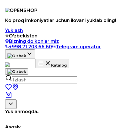
Ko'proq imkoniyatlar uchun ilovani yuklab oling!
Yuklash
O'zbekiston
Bizning do'konlarimiz
+998 71 203 66 60
Telegram operator
Katalog
Yuklanmoqda...
Asosiy