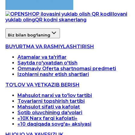
Ilovani
yuklab oling
QR kodni skanerlang
Biz bilan bog'laning
BUYURTMA VA RASMIYLASHTIRISH
Atamalar va ta'riflar
Saytda ro'yxatdan o'tish
Ommaviy Oferta shartnomasi predmeti
Izohlarni nashr etish shartlari
TO'LOV VA YETKAZIB BERISH
Mahsulot narxi va to'lov tartibi
Tovarlarni topshirish tartibi
Mahsulot sifati va kafolat
Sotib oluvchining da'volari
«10X Narx farqi kafolati»
«10 daqiqada sovg'a» aksiyasi
HUQUQ VA XAVFSIZLIK