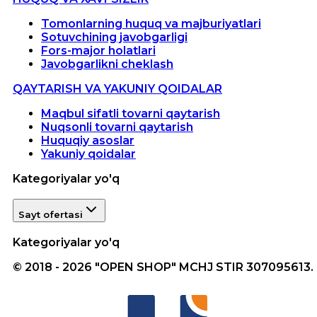
Tomonlarning huquq va majburiyatlari
Sotuvchining javobgarligi
Fors-major holatlari
Javobgarlikni cheklash
QAYTARISH VA YAKUNIY QOIDALAR
Maqbul sifatli tovarni qaytarish
Nuqsonli tovarni qaytarish
Huquqiy asoslar
Yakuniy qoidalar
Kategoriyalar yo'q
Sayt ofertasi
Kategoriyalar yo'q
© 2018 - 2026 "OPEN SHOP" MCHJ STIR 307095613.