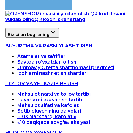
Ilovani
yuklab oling
QR kodni skanerlang
Biz bilan bog'laning
BUYURTMA VA RASMIYLASHTIRISH
Atamalar va ta'riflar
Saytda ro'yxatdan o'tish
Ommaviy Oferta shartnomasi predmeti
Izohlarni nashr etish shartlari
TO'LOV VA YETKAZIB BERISH
Mahsulot narxi va to'lov tartibi
Tovarlarni topshirish tartibi
Mahsulot sifati va kafolat
Sotib oluvchining da'volari
«10X Narx farqi kafolati»
«10 daqiqada sovg'a» aksiyasi
HUQUQ VA XAVFSIZLIK