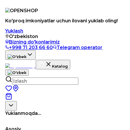
Ko'proq imkoniyatlar uchun ilovani yuklab oling!
Yuklash
O'zbekiston
Bizning do'konlarimiz
+998 71 203 66 60
Telegram operator
Katalog
Yuklanmoqda...
Asosiy