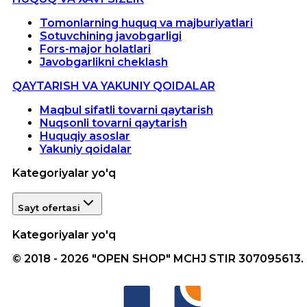
Tomonlarning huquq va majburiyatlari
Sotuvchining javobgarligi
Fors-major holatlari
Javobgarlikni cheklash
QAYTARISH VA YAKUNIY QOIDALAR
Maqbul sifatli tovarni qaytarish
Nuqsonli tovarni qaytarish
Huquqiy asoslar
Yakuniy qoidalar
Kategoriyalar yo'q
Sayt ofertasi
Kategoriyalar yo'q
© 2018 - 2026 "OPEN SHOP" MCHJ STIR 307095613.