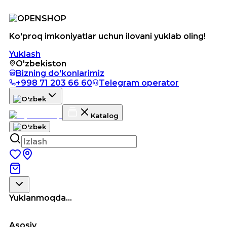
Ko'proq imkoniyatlar uchun ilovani yuklab oling!
Yuklash
O'zbekiston
Bizning do'konlarimiz
+998 71 203 66 60
Telegram operator
Katalog
Yuklanmoqda...
Asosiy