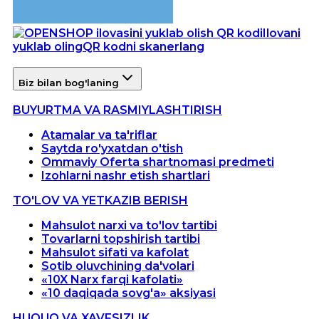
Ilovani
yuklab oling
QR kodni skanerlang
Biz bilan bog'laning
BUYURTMA VA RASMIYLASHTIRISH
Atamalar va ta'riflar
Saytda ro'yxatdan o'tish
Ommaviy Oferta shartnomasi predmeti
Izohlarni nashr etish shartlari
TO'LOV VA YETKAZIB BERISH
Mahsulot narxi va to'lov tartibi
Tovarlarni topshirish tartibi
Mahsulot sifati va kafolat
Sotib oluvchining da'volari
«10X Narx farqi kafolati»
«10 daqiqada sovg'a» aksiyasi
HUQUQ VA XAVFSIZLIK