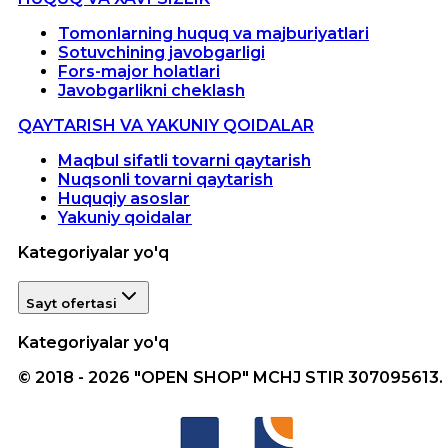
Tomonlarning huquq va majburiyatlari
Sotuvchining javobgarligi
Fors-major holatlari
Javobgarlikni cheklash
QAYTARISH VA YAKUNIY QOIDALAR
Maqbul sifatli tovarni qaytarish
Nuqsonli tovarni qaytarish
Huquqiy asoslar
Yakuniy qoidalar
Kategoriyalar yo'q
Sayt ofertasi
Kategoriyalar yo'q
© 2018 - 2026 "OPEN SHOP" MCHJ STIR 307095613.