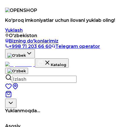
Ko'proq imkoniyatlar uchun ilovani yuklab oling!
Yuklash
O'zbekiston
Bizning do'konlarimiz
+998 71 203 66 60
Telegram operator
Katalog
Yuklanmoqda...
Asosiy