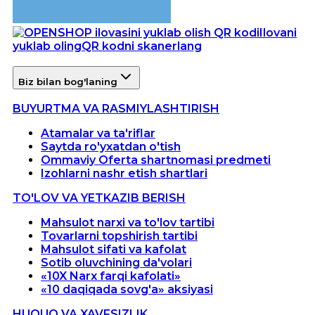
Ilovani
yuklab oling
QR kodni skanerlang
Biz bilan bog'laning
BUYURTMA VA RASMIYLASHTIRISH
Atamalar va ta'riflar
Saytda ro'yxatdan o'tish
Ommaviy Oferta shartnomasi predmeti
Izohlarni nashr etish shartlari
TO'LOV VA YETKAZIB BERISH
Mahsulot narxi va to'lov tartibi
Tovarlarni topshirish tartibi
Mahsulot sifati va kafolat
Sotib oluvchining da'volari
«10X Narx farqi kafolati»
«10 daqiqada sovg'a» aksiyasi
HUQUQ VA XAVFSIZLIK