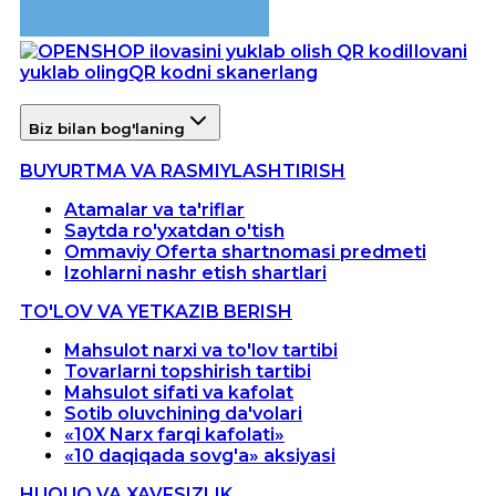
Ilovani
yuklab oling
QR kodni skanerlang
Biz bilan bog'laning
BUYURTMA VA RASMIYLASHTIRISH
Atamalar va ta'riflar
Saytda ro'yxatdan o'tish
Ommaviy Oferta shartnomasi predmeti
Izohlarni nashr etish shartlari
TO'LOV VA YETKAZIB BERISH
Mahsulot narxi va to'lov tartibi
Tovarlarni topshirish tartibi
Mahsulot sifati va kafolat
Sotib oluvchining da'volari
«10X Narx farqi kafolati»
«10 daqiqada sovg'a» aksiyasi
HUQUQ VA XAVFSIZLIK