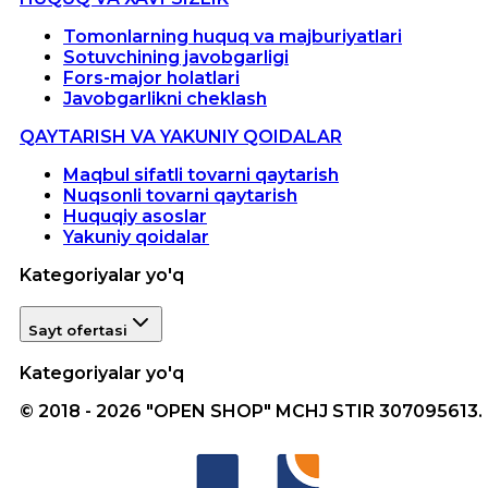
Tomonlarning huquq va majburiyatlari
Sotuvchining javobgarligi
Fors-major holatlari
Javobgarlikni cheklash
QAYTARISH VA YAKUNIY QOIDALAR
Maqbul sifatli tovarni qaytarish
Nuqsonli tovarni qaytarish
Huquqiy asoslar
Yakuniy qoidalar
Kategoriyalar yo'q
Sayt ofertasi
Kategoriyalar yo'q
© 2018 - 2026 "OPEN SHOP" MCHJ STIR 307095613.