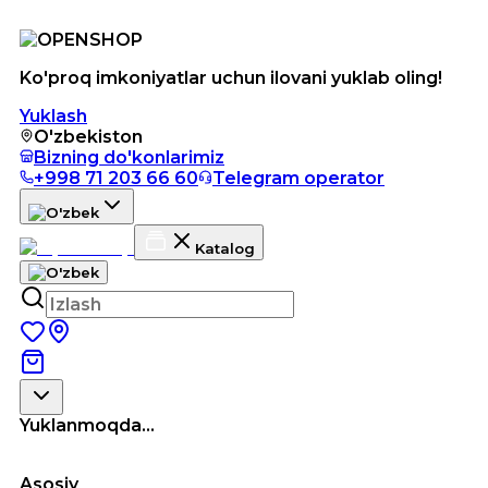
Ko'proq imkoniyatlar uchun ilovani yuklab oling!
Yuklash
O'zbekiston
Bizning do'konlarimiz
+998 71 203 66 60
Telegram operator
Katalog
Yuklanmoqda...
Asosiy