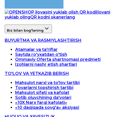
Ilovani
yuklab oling
QR kodni skanerlang
Biz bilan bog'laning
BUYURTMA VA RASMIYLASHTIRISH
Atamalar va ta'riflar
Saytda ro'yxatdan o'tish
Ommaviy Oferta shartnomasi predmeti
Izohlarni nashr etish shartlari
TO'LOV VA YETKAZIB BERISH
Mahsulot narxi va to'lov tartibi
Tovarlarni topshirish tartibi
Mahsulot sifati va kafolat
Sotib oluvchining da'volari
«10X Narx farqi kafolati»
«10 daqiqada sovg'a» aksiyasi
HUQUQ VA XAVFSIZLIK