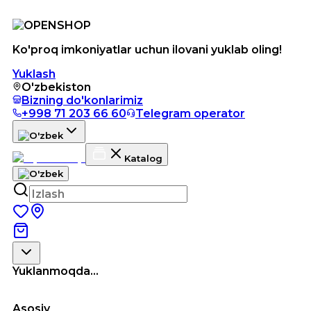
Ko'proq imkoniyatlar uchun ilovani yuklab oling!
Yuklash
O'zbekiston
Bizning do'konlarimiz
+998 71 203 66 60
Telegram operator
Katalog
Yuklanmoqda...
Asosiy