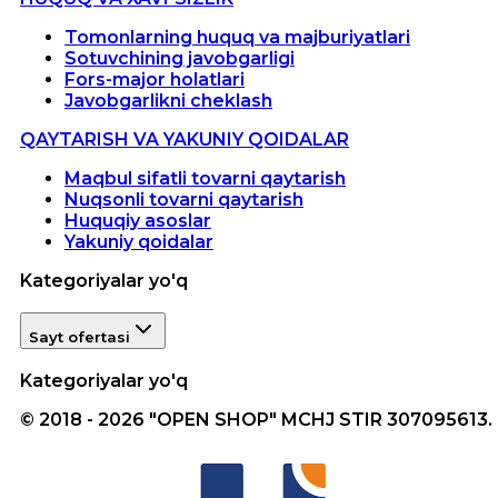
Tomonlarning huquq va majburiyatlari
Sotuvchining javobgarligi
Fors-major holatlari
Javobgarlikni cheklash
QAYTARISH VA YAKUNIY QOIDALAR
Maqbul sifatli tovarni qaytarish
Nuqsonli tovarni qaytarish
Huquqiy asoslar
Yakuniy qoidalar
Kategoriyalar yo'q
Sayt ofertasi
Kategoriyalar yo'q
© 2018 - 2026 "OPEN SHOP" MCHJ STIR 307095613.