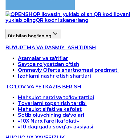
Ilovani
yuklab oling
QR kodni skanerlang
Biz bilan bog'laning
BUYURTMA VA RASMIYLASHTIRISH
Atamalar va ta'riflar
Saytda ro'yxatdan o'tish
Ommaviy Oferta shartnomasi predmeti
Izohlarni nashr etish shartlari
TO'LOV VA YETKAZIB BERISH
Mahsulot narxi va to'lov tartibi
Tovarlarni topshirish tartibi
Mahsulot sifati va kafolat
Sotib oluvchining da'volari
«10X Narx farqi kafolati»
«10 daqiqada sovg'a» aksiyasi
HUQUQ VA XAVFSIZLIK