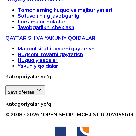
Tomonlarning huquq va majburiyatlari
Sotuvchining javobgarligi
Fors-major holatlari
Javobgarlikni cheklash
QAYTARISH VA YAKUNIY QOIDALAR
Maqbul sifatli tovarni qaytarish
Nuqsonli tovarni qaytarish
Huquqiy asoslar
Yakuniy qoidalar
Kategoriyalar yo'q
Sayt ofertasi
Kategoriyalar yo'q
© 2018 - 2026 "OPEN SHOP" MCHJ STIR 307095613.