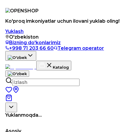
Ko'proq imkoniyatlar uchun ilovani yuklab oling!
Yuklash
O'zbekiston
Bizning do'konlarimiz
+998 71 203 66 60
Telegram operator
Katalog
Yuklanmoqda...
Asosiy