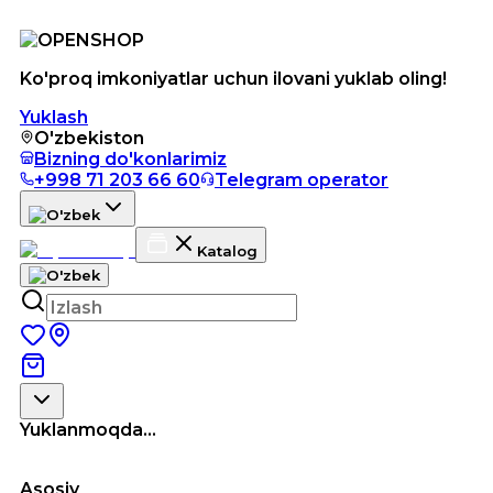
Ko'proq imkoniyatlar uchun ilovani yuklab oling!
Yuklash
O'zbekiston
Bizning do'konlarimiz
+998 71 203 66 60
Telegram operator
Katalog
Yuklanmoqda...
Asosiy