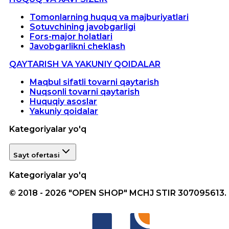
Tomonlarning huquq va majburiyatlari
Sotuvchining javobgarligi
Fors-major holatlari
Javobgarlikni cheklash
QAYTARISH VA YAKUNIY QOIDALAR
Maqbul sifatli tovarni qaytarish
Nuqsonli tovarni qaytarish
Huquqiy asoslar
Yakuniy qoidalar
Kategoriyalar yo'q
Sayt ofertasi
Kategoriyalar yo'q
© 2018 - 2026 "OPEN SHOP" MCHJ STIR 307095613.