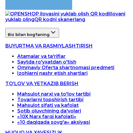
Ilovani
yuklab oling
QR kodni skanerlang
Biz bilan bog'laning
BUYURTMA VA RASMIYLASHTIRISH
Atamalar va ta'riflar
Saytda ro'yxatdan o'tish
Ommaviy Oferta shartnomasi predmeti
Izohlarni nashr etish shartlari
TO'LOV VA YETKAZIB BERISH
Mahsulot narxi va to'lov tartibi
Tovarlarni topshirish tartibi
Mahsulot sifati va kafolat
Sotib oluvchining da'volari
«10X Narx farqi kafolati»
«10 daqiqada sovg'a» aksiyasi
HUQUQ VA XAVFSIZLIK