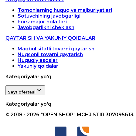
Tomonlarning huquq va majburiyatlari
Sotuvchining javobgarligi
Fors-major holatlari
Javobgarlikni cheklash
QAYTARISH VA YAKUNIY QOIDALAR
Maqbul sifatli tovarni qaytarish
Nuqsonli tovarni qaytarish
Huquqiy asoslar
Yakuniy qoidalar
Kategoriyalar yo'q
Sayt ofertasi
Kategoriyalar yo'q
© 2018 - 2026 "OPEN SHOP" MCHJ STIR 307095613.