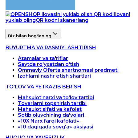
Ilovani
yuklab oling
QR kodni skanerlang
Biz bilan bog'laning
BUYURTMA VA RASMIYLASHTIRISH
Atamalar va ta'riflar
Saytda ro'yxatdan o'tish
Ommaviy Oferta shartnomasi predmeti
Izohlarni nashr etish shartlari
TO'LOV VA YETKAZIB BERISH
Mahsulot narxi va to'lov tartibi
Tovarlarni topshirish tartibi
Mahsulot sifati va kafolat
Sotib oluvchining da'volari
«10X Narx farqi kafolati»
«10 daqiqada sovg'a» aksiyasi
HUQUQ VA XAVFSIZLIK