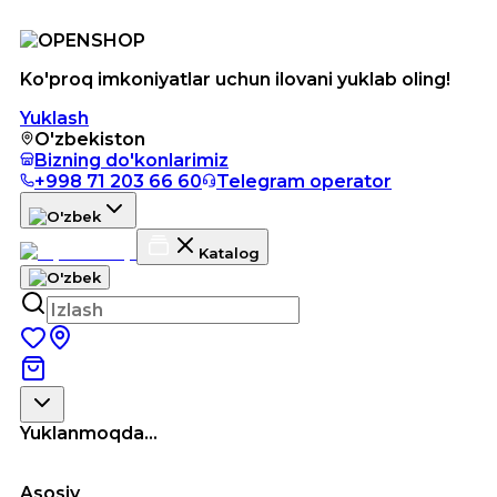
Ko'proq imkoniyatlar uchun ilovani yuklab oling!
Yuklash
O'zbekiston
Bizning do'konlarimiz
+998 71 203 66 60
Telegram operator
Katalog
Yuklanmoqda...
Asosiy