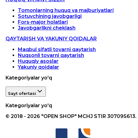
Tomonlarning huquq va majburiyatlari
Sotuvchining javobgarligi
Fors-major holatlari
Javobgarlikni cheklash
QAYTARISH VA YAKUNIY QOIDALAR
Maqbul sifatli tovarni qaytarish
Nuqsonli tovarni qaytarish
Huquqiy asoslar
Yakuniy qoidalar
Kategoriyalar yo'q
Sayt ofertasi
Kategoriyalar yo'q
© 2018 - 2026 "OPEN SHOP" MCHJ STIR 307095613.