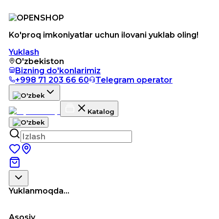
Ko'proq imkoniyatlar uchun ilovani yuklab oling!
Yuklash
O'zbekiston
Bizning do'konlarimiz
+998 71 203 66 60
Telegram operator
Katalog
Yuklanmoqda...
Asosiy