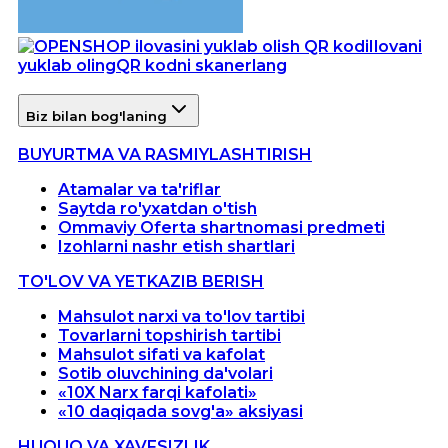
Ilovani
yuklab oling
QR kodni skanerlang
Biz bilan bog'laning
BUYURTMA VA RASMIYLASHTIRISH
Atamalar va ta'riflar
Saytda ro'yxatdan o'tish
Ommaviy Oferta shartnomasi predmeti
Izohlarni nashr etish shartlari
TO'LOV VA YETKAZIB BERISH
Mahsulot narxi va to'lov tartibi
Tovarlarni topshirish tartibi
Mahsulot sifati va kafolat
Sotib oluvchining da'volari
«10X Narx farqi kafolati»
«10 daqiqada sovg'a» aksiyasi
HUQUQ VA XAVFSIZLIK