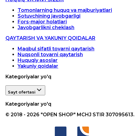
Tomonlarning huquq va majburiyatlari
Sotuvchining javobgarligi
Fors-major holatlari
Javobgarlikni cheklash
QAYTARISH VA YAKUNIY QOIDALAR
Maqbul sifatli tovarni qaytarish
Nuqsonli tovarni qaytarish
Huquqiy asoslar
Yakuniy qoidalar
Kategoriyalar yo'q
Sayt ofertasi
Kategoriyalar yo'q
© 2018 - 2026 "OPEN SHOP" MCHJ STIR 307095613.