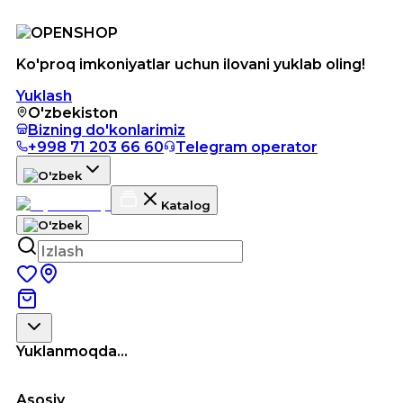
Ko'proq imkoniyatlar uchun ilovani yuklab oling!
Yuklash
O'zbekiston
Bizning do'konlarimiz
+998 71 203 66 60
Telegram operator
Katalog
Yuklanmoqda...
Asosiy