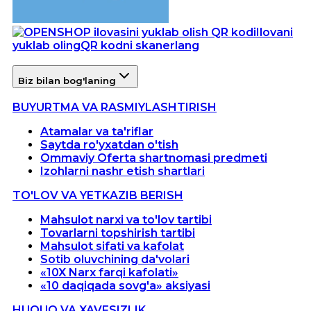
Ilovani
yuklab oling
QR kodni skanerlang
Biz bilan bog'laning
BUYURTMA VA RASMIYLASHTIRISH
Atamalar va ta'riflar
Saytda ro'yxatdan o'tish
Ommaviy Oferta shartnomasi predmeti
Izohlarni nashr etish shartlari
TO'LOV VA YETKAZIB BERISH
Mahsulot narxi va to'lov tartibi
Tovarlarni topshirish tartibi
Mahsulot sifati va kafolat
Sotib oluvchining da'volari
«10X Narx farqi kafolati»
«10 daqiqada sovg'a» aksiyasi
HUQUQ VA XAVFSIZLIK