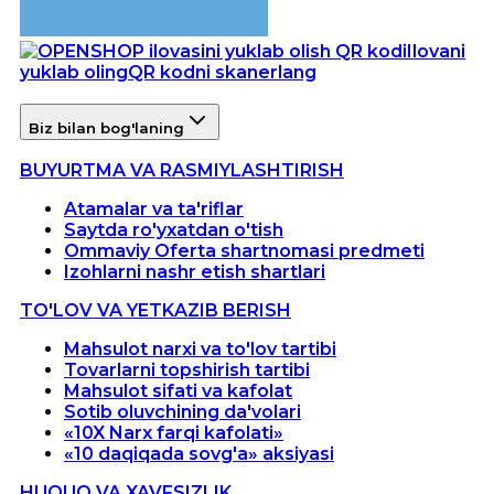
Ilovani
yuklab oling
QR kodni skanerlang
Biz bilan bog'laning
BUYURTMA VA RASMIYLASHTIRISH
Atamalar va ta'riflar
Saytda ro'yxatdan o'tish
Ommaviy Oferta shartnomasi predmeti
Izohlarni nashr etish shartlari
TO'LOV VA YETKAZIB BERISH
Mahsulot narxi va to'lov tartibi
Tovarlarni topshirish tartibi
Mahsulot sifati va kafolat
Sotib oluvchining da'volari
«10X Narx farqi kafolati»
«10 daqiqada sovg'a» aksiyasi
HUQUQ VA XAVFSIZLIK