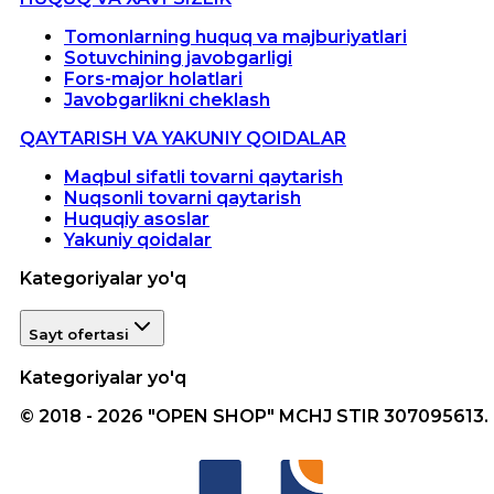
Tomonlarning huquq va majburiyatlari
Sotuvchining javobgarligi
Fors-major holatlari
Javobgarlikni cheklash
QAYTARISH VA YAKUNIY QOIDALAR
Maqbul sifatli tovarni qaytarish
Nuqsonli tovarni qaytarish
Huquqiy asoslar
Yakuniy qoidalar
Kategoriyalar yo'q
Sayt ofertasi
Kategoriyalar yo'q
© 2018 - 2026 "OPEN SHOP" MCHJ STIR 307095613.