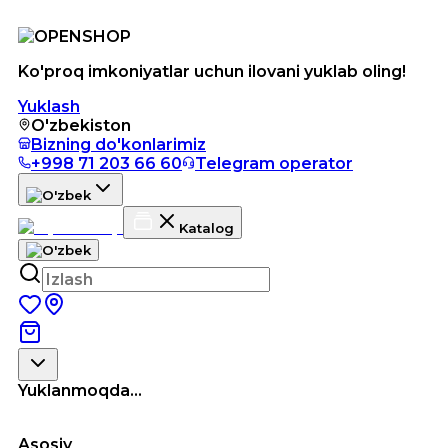
Ko'proq imkoniyatlar uchun ilovani yuklab oling!
Yuklash
O'zbekiston
Bizning do'konlarimiz
+998 71 203 66 60
Telegram operator
Katalog
Yuklanmoqda...
Asosiy