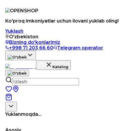
Ko'proq imkoniyatlar uchun ilovani yuklab oling!
Yuklash
O'zbekiston
Bizning do'konlarimiz
+998 71 203 66 60
Telegram operator
Katalog
Yuklanmoqda...
Asosiy