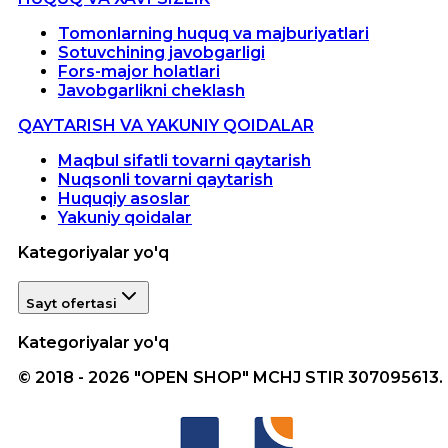
Tomonlarning huquq va majburiyatlari
Sotuvchining javobgarligi
Fors-major holatlari
Javobgarlikni cheklash
QAYTARISH VA YAKUNIY QOIDALAR
Maqbul sifatli tovarni qaytarish
Nuqsonli tovarni qaytarish
Huquqiy asoslar
Yakuniy qoidalar
Kategoriyalar yo'q
Sayt ofertasi
Kategoriyalar yo'q
© 2018 - 2026 "OPEN SHOP" MCHJ STIR 307095613.