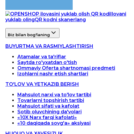
Ilovani
yuklab oling
QR kodni skanerlang
Biz bilan bog'laning
BUYURTMA VA RASMIYLASHTIRISH
Atamalar va ta'riflar
Saytda ro'yxatdan o'tish
Ommaviy Oferta shartnomasi predmeti
Izohlarni nashr etish shartlari
TO'LOV VA YETKAZIB BERISH
Mahsulot narxi va to'lov tartibi
Tovarlarni topshirish tartibi
Mahsulot sifati va kafolat
Sotib oluvchining da'volari
«10X Narx farqi kafolati»
«10 daqiqada sovg'a» aksiyasi
HUQUQ VA XAVFSIZLIK