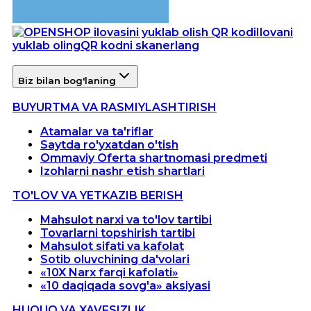
Ilovani
yuklab oling
QR kodni skanerlang
Biz bilan bog'laning
BUYURTMA VA RASMIYLASHTIRISH
Atamalar va ta'riflar
Saytda ro'yxatdan o'tish
Ommaviy Oferta shartnomasi predmeti
Izohlarni nashr etish shartlari
TO'LOV VA YETKAZIB BERISH
Mahsulot narxi va to'lov tartibi
Tovarlarni topshirish tartibi
Mahsulot sifati va kafolat
Sotib oluvchining da'volari
«10X Narx farqi kafolati»
«10 daqiqada sovg'a» aksiyasi
HUQUQ VA XAVFSIZLIK