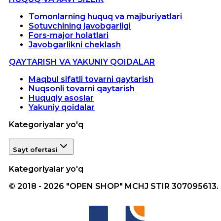
Tomonlarning huquq va majburiyatlari
Sotuvchining javobgarligi
Fors-major holatlari
Javobgarlikni cheklash
QAYTARISH VA YAKUNIY QOIDALAR
Maqbul sifatli tovarni qaytarish
Nuqsonli tovarni qaytarish
Huquqiy asoslar
Yakuniy qoidalar
Kategoriyalar yo'q
Sayt ofertasi
Kategoriyalar yo'q
© 2018 - 2026 "OPEN SHOP" MCHJ STIR 307095613.