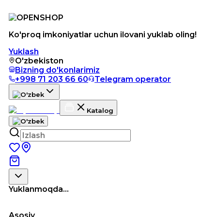
Ko'proq imkoniyatlar uchun ilovani yuklab oling!
Yuklash
O'zbekiston
Bizning do'konlarimiz
+998 71 203 66 60
Telegram operator
Katalog
Yuklanmoqda...
Asosiy