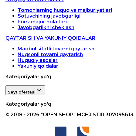
Tomonlarning huquq va majburiyatlari
Sotuvchining javobgarligi
Fors-major holatlari
Javobgarlikni cheklash
QAYTARISH VA YAKUNIY QOIDALAR
Maqbul sifatli tovarni qaytarish
Nuqsonli tovarni qaytarish
Huquqiy asoslar
Yakuniy qoidalar
Kategoriyalar yo'q
Sayt ofertasi
Kategoriyalar yo'q
© 2018 - 2026 "OPEN SHOP" MCHJ STIR 307095613.