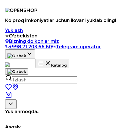
Ko'proq imkoniyatlar uchun ilovani yuklab oling!
Yuklash
O'zbekiston
Bizning do'konlarimiz
+998 71 203 66 60
Telegram operator
Katalog
Yuklanmoqda...
Asosiy