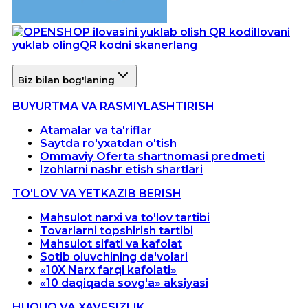
Ilovani
yuklab oling
QR kodni skanerlang
Biz bilan bog'laning
BUYURTMA VA RASMIYLASHTIRISH
Atamalar va ta'riflar
Saytda ro'yxatdan o'tish
Ommaviy Oferta shartnomasi predmeti
Izohlarni nashr etish shartlari
TO'LOV VA YETKAZIB BERISH
Mahsulot narxi va to'lov tartibi
Tovarlarni topshirish tartibi
Mahsulot sifati va kafolat
Sotib oluvchining da'volari
«10X Narx farqi kafolati»
«10 daqiqada sovg'a» aksiyasi
HUQUQ VA XAVFSIZLIK