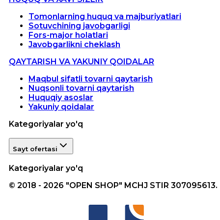
Tomonlarning huquq va majburiyatlari
Sotuvchining javobgarligi
Fors-major holatlari
Javobgarlikni cheklash
QAYTARISH VA YAKUNIY QOIDALAR
Maqbul sifatli tovarni qaytarish
Nuqsonli tovarni qaytarish
Huquqiy asoslar
Yakuniy qoidalar
Kategoriyalar yo'q
Sayt ofertasi
Kategoriyalar yo'q
© 2018 - 2026 "OPEN SHOP" MCHJ STIR 307095613.