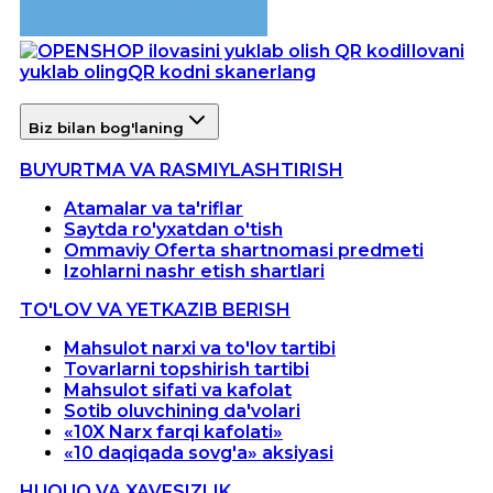
Ilovani
yuklab oling
QR kodni skanerlang
Biz bilan bog'laning
BUYURTMA VA RASMIYLASHTIRISH
Atamalar va ta'riflar
Saytda ro'yxatdan o'tish
Ommaviy Oferta shartnomasi predmeti
Izohlarni nashr etish shartlari
TO'LOV VA YETKAZIB BERISH
Mahsulot narxi va to'lov tartibi
Tovarlarni topshirish tartibi
Mahsulot sifati va kafolat
Sotib oluvchining da'volari
«10X Narx farqi kafolati»
«10 daqiqada sovg'a» aksiyasi
HUQUQ VA XAVFSIZLIK