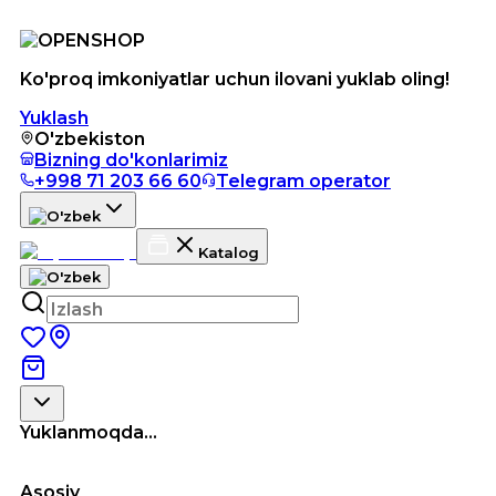
Ko'proq imkoniyatlar uchun ilovani yuklab oling!
Yuklash
O'zbekiston
Bizning do'konlarimiz
+998 71 203 66 60
Telegram operator
Katalog
Yuklanmoqda...
Asosiy