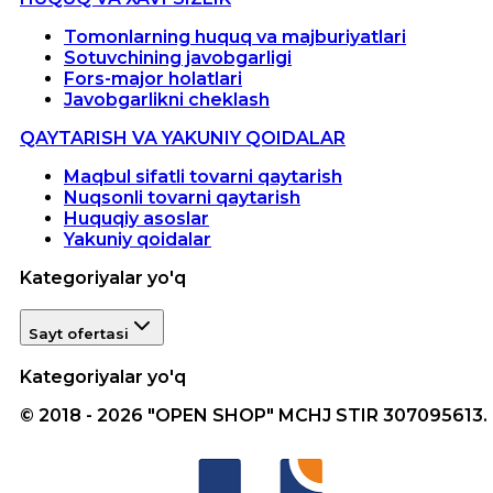
Tomonlarning huquq va majburiyatlari
Sotuvchining javobgarligi
Fors-major holatlari
Javobgarlikni cheklash
QAYTARISH VA YAKUNIY QOIDALAR
Maqbul sifatli tovarni qaytarish
Nuqsonli tovarni qaytarish
Huquqiy asoslar
Yakuniy qoidalar
Kategoriyalar yo'q
Sayt ofertasi
Kategoriyalar yo'q
© 2018 - 2026 "OPEN SHOP" MCHJ STIR 307095613.