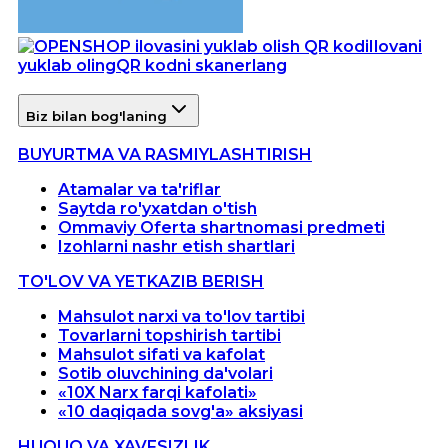
Ilovani
yuklab oling
QR kodni skanerlang
Biz bilan bog'laning
BUYURTMA VA RASMIYLASHTIRISH
Atamalar va ta'riflar
Saytda ro'yxatdan o'tish
Ommaviy Oferta shartnomasi predmeti
Izohlarni nashr etish shartlari
TO'LOV VA YETKAZIB BERISH
Mahsulot narxi va to'lov tartibi
Tovarlarni topshirish tartibi
Mahsulot sifati va kafolat
Sotib oluvchining da'volari
«10X Narx farqi kafolati»
«10 daqiqada sovg'a» aksiyasi
HUQUQ VA XAVFSIZLIK