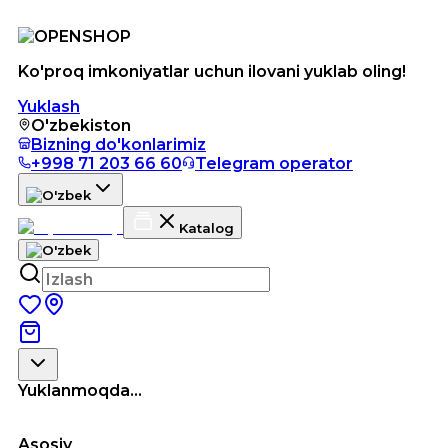
Ko'proq imkoniyatlar uchun ilovani yuklab oling!
Yuklash
O'zbekiston
Bizning do'konlarimiz
+998 71 203 66 60
Telegram operator
Katalog
Yuklanmoqda...
Asosiy