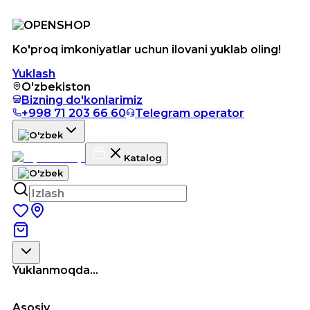
Ko'proq imkoniyatlar uchun ilovani yuklab oling!
Yuklash
O'zbekiston
Bizning do'konlarimiz
+998 71 203 66 60
Telegram operator
Katalog
Yuklanmoqda...
Asosiy