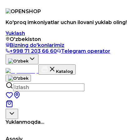
Ko'proq imkoniyatlar uchun ilovani yuklab oling!
Yuklash
O'zbekiston
Bizning do'konlarimiz
+998 71 203 66 60
Telegram operator
Katalog
Yuklanmoqda...
Asosiy