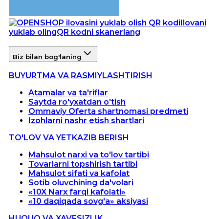
Ilovani
yuklab oling
QR kodni skanerlang
Biz bilan bog'laning
BUYURTMA VA RASMIYLASHTIRISH
Atamalar va ta'riflar
Saytda ro'yxatdan o'tish
Ommaviy Oferta shartnomasi predmeti
Izohlarni nashr etish shartlari
TO'LOV VA YETKAZIB BERISH
Mahsulot narxi va to'lov tartibi
Tovarlarni topshirish tartibi
Mahsulot sifati va kafolat
Sotib oluvchining da'volari
«10X Narx farqi kafolati»
«10 daqiqada sovg'a» aksiyasi
HUQUQ VA XAVFSIZLIK