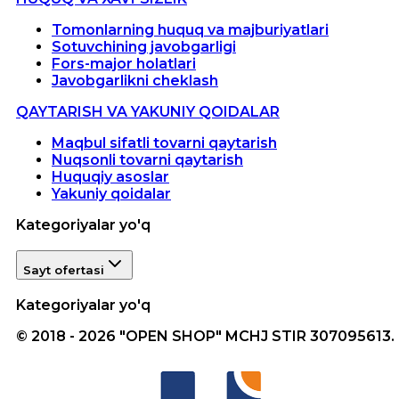
Tomonlarning huquq va majburiyatlari
Sotuvchining javobgarligi
Fors-major holatlari
Javobgarlikni cheklash
QAYTARISH VA YAKUNIY QOIDALAR
Maqbul sifatli tovarni qaytarish
Nuqsonli tovarni qaytarish
Huquqiy asoslar
Yakuniy qoidalar
Kategoriyalar yo'q
Sayt ofertasi
Kategoriyalar yo'q
© 2018 - 2026 "OPEN SHOP" MCHJ STIR 307095613.