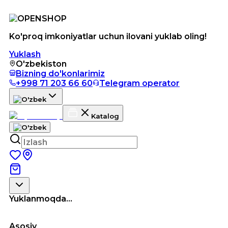
Ko'proq imkoniyatlar uchun ilovani yuklab oling!
Yuklash
O'zbekiston
Bizning do'konlarimiz
+998 71 203 66 60
Telegram operator
Katalog
Yuklanmoqda...
Asosiy