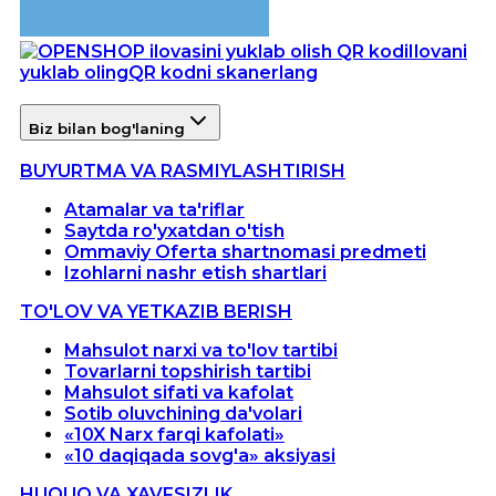
Ilovani
yuklab oling
QR kodni skanerlang
Biz bilan bog'laning
BUYURTMA VA RASMIYLASHTIRISH
Atamalar va ta'riflar
Saytda ro'yxatdan o'tish
Ommaviy Oferta shartnomasi predmeti
Izohlarni nashr etish shartlari
TO'LOV VA YETKAZIB BERISH
Mahsulot narxi va to'lov tartibi
Tovarlarni topshirish tartibi
Mahsulot sifati va kafolat
Sotib oluvchining da'volari
«10X Narx farqi kafolati»
«10 daqiqada sovg'a» aksiyasi
HUQUQ VA XAVFSIZLIK