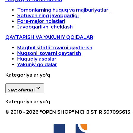
Tomonlarning huquq va majburiyatlari
Sotuvchining javobgarligi
Fors-major holatlari
Javobgarlikni cheklash
QAYTARISH VA YAKUNIY QOIDALAR
Maqbul sifatli tovarni qaytarish
Nuqsonli tovarni qaytarish
Huquqiy asoslar
Yakuniy qoidalar
Kategoriyalar yo'q
Sayt ofertasi
Kategoriyalar yo'q
© 2018 - 2026 "OPEN SHOP" MCHJ STIR 307095613.