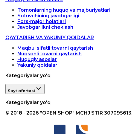
Tomonlarning huquq va majburiyatlari
Sotuvchining javobgarligi
Fors-major holatlari
Javobgarlikni cheklash
QAYTARISH VA YAKUNIY QOIDALAR
Maqbul sifatli tovarni qaytarish
Nuqsonli tovarni qaytarish
Huquqiy asoslar
Yakuniy qoidalar
Kategoriyalar yo'q
Sayt ofertasi
Kategoriyalar yo'q
© 2018 - 2026 "OPEN SHOP" MCHJ STIR 307095613.