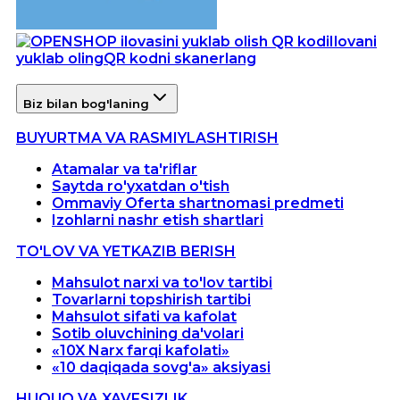
Ilovani
yuklab oling
QR kodni skanerlang
Biz bilan bog'laning
BUYURTMA VA RASMIYLASHTIRISH
Atamalar va ta'riflar
Saytda ro'yxatdan o'tish
Ommaviy Oferta shartnomasi predmeti
Izohlarni nashr etish shartlari
TO'LOV VA YETKAZIB BERISH
Mahsulot narxi va to'lov tartibi
Tovarlarni topshirish tartibi
Mahsulot sifati va kafolat
Sotib oluvchining da'volari
«10X Narx farqi kafolati»
«10 daqiqada sovg'a» aksiyasi
HUQUQ VA XAVFSIZLIK