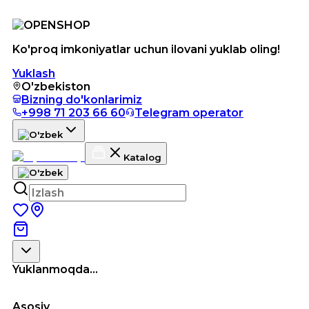
Ko'proq imkoniyatlar uchun ilovani yuklab oling!
Yuklash
O'zbekiston
Bizning do'konlarimiz
+998 71 203 66 60
Telegram operator
Katalog
Yuklanmoqda...
Asosiy