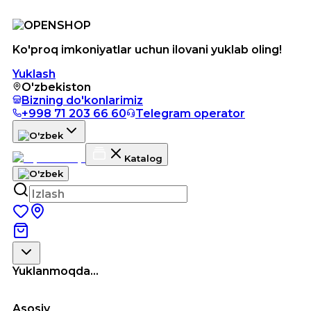
Ko'proq imkoniyatlar uchun ilovani yuklab oling!
Yuklash
O'zbekiston
Bizning do'konlarimiz
+998 71 203 66 60
Telegram operator
Katalog
Yuklanmoqda...
Asosiy