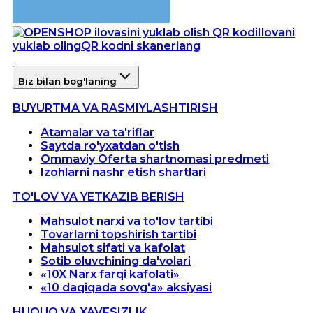
Ilovani
yuklab oling
QR kodni skanerlang
Biz bilan bog'laning
BUYURTMA VA RASMIYLASHTIRISH
Atamalar va ta'riflar
Saytda ro'yxatdan o'tish
Ommaviy Oferta shartnomasi predmeti
Izohlarni nashr etish shartlari
TO'LOV VA YETKAZIB BERISH
Mahsulot narxi va to'lov tartibi
Tovarlarni topshirish tartibi
Mahsulot sifati va kafolat
Sotib oluvchining da'volari
«10X Narx farqi kafolati»
«10 daqiqada sovg'a» aksiyasi
HUQUQ VA XAVFSIZLIK