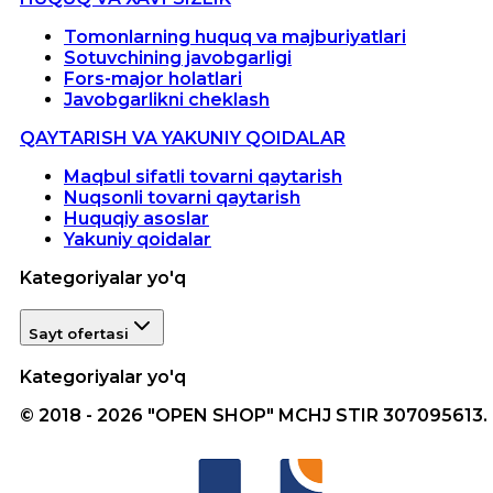
Tomonlarning huquq va majburiyatlari
Sotuvchining javobgarligi
Fors-major holatlari
Javobgarlikni cheklash
QAYTARISH VA YAKUNIY QOIDALAR
Maqbul sifatli tovarni qaytarish
Nuqsonli tovarni qaytarish
Huquqiy asoslar
Yakuniy qoidalar
Kategoriyalar yo'q
Sayt ofertasi
Kategoriyalar yo'q
© 2018 - 2026 "OPEN SHOP" MCHJ STIR 307095613.