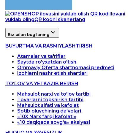
Ilovani
yuklab oling
QR kodni skanerlang
Biz bilan bog'laning
BUYURTMA VA RASMIYLASHTIRISH
Atamalar va ta'riflar
Saytda ro'yxatdan o'tish
Ommaviy Oferta shartnomasi predmeti
Izohlarni nashr etish shartlari
TO'LOV VA YETKAZIB BERISH
Mahsulot narxi va to'lov tartibi
Tovarlarni topshirish tartibi
Mahsulot sifati va kafolat
Sotib oluvchining da'volari
«10X Narx farqi kafolati»
«10 daqiqada sovg'a» aksiyasi
HUQUQ VA XAVFSIZLIK