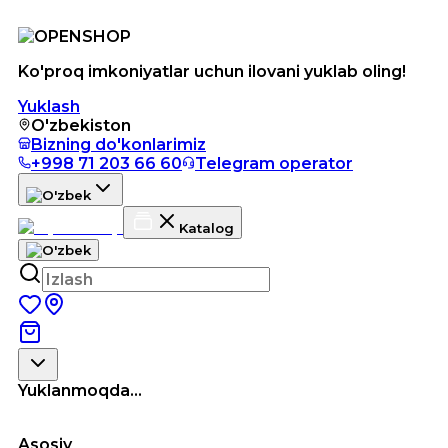
Ko'proq imkoniyatlar uchun ilovani yuklab oling!
Yuklash
O'zbekiston
Bizning do'konlarimiz
+998 71 203 66 60
Telegram operator
Katalog
Yuklanmoqda...
Asosiy