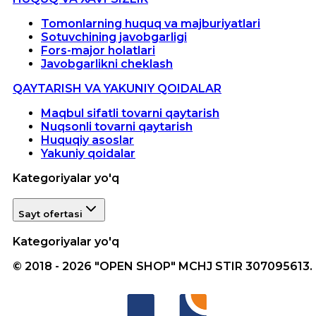
Tomonlarning huquq va majburiyatlari
Sotuvchining javobgarligi
Fors-major holatlari
Javobgarlikni cheklash
QAYTARISH VA YAKUNIY QOIDALAR
Maqbul sifatli tovarni qaytarish
Nuqsonli tovarni qaytarish
Huquqiy asoslar
Yakuniy qoidalar
Kategoriyalar yo'q
Sayt ofertasi
Kategoriyalar yo'q
© 2018 - 2026 "OPEN SHOP" MCHJ STIR 307095613.