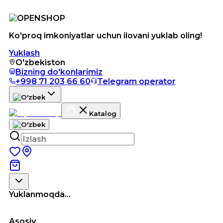
Ko'proq imkoniyatlar uchun ilovani yuklab oling!
Yuklash
O'zbekiston
Bizning do'konlarimiz
+998 71 203 66 60
Telegram operator
Katalog
Yuklanmoqda...
Asosiy