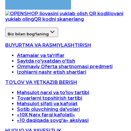
Ilovani
yuklab oling
QR kodni skanerlang
Biz bilan bog'laning
BUYURTMA VA RASMIYLASHTIRISH
Atamalar va ta'riflar
Saytda ro'yxatdan o'tish
Ommaviy Oferta shartnomasi predmeti
Izohlarni nashr etish shartlari
TO'LOV VA YETKAZIB BERISH
Mahsulot narxi va to'lov tartibi
Tovarlarni topshirish tartibi
Mahsulot sifati va kafolat
Sotib oluvchining da'volari
«10X Narx farqi kafolati»
«10 daqiqada sovg'a» aksiyasi
HUQUQ VA XAVFSIZLIK