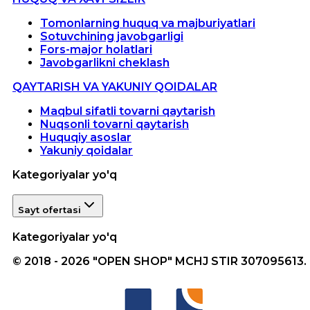
Tomonlarning huquq va majburiyatlari
Sotuvchining javobgarligi
Fors-major holatlari
Javobgarlikni cheklash
QAYTARISH VA YAKUNIY QOIDALAR
Maqbul sifatli tovarni qaytarish
Nuqsonli tovarni qaytarish
Huquqiy asoslar
Yakuniy qoidalar
Kategoriyalar yo'q
Sayt ofertasi
Kategoriyalar yo'q
© 2018 - 2026 "OPEN SHOP" MCHJ STIR 307095613.