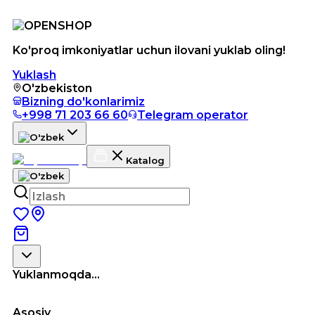
Ko'proq imkoniyatlar uchun ilovani yuklab oling!
Yuklash
O'zbekiston
Bizning do'konlarimiz
+998 71 203 66 60
Telegram operator
Katalog
Yuklanmoqda...
Asosiy