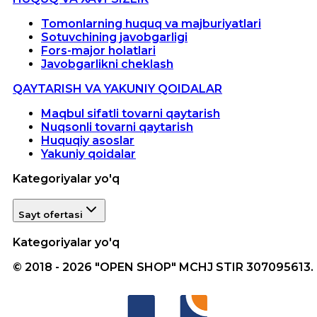
Tomonlarning huquq va majburiyatlari
Sotuvchining javobgarligi
Fors-major holatlari
Javobgarlikni cheklash
QAYTARISH VA YAKUNIY QOIDALAR
Maqbul sifatli tovarni qaytarish
Nuqsonli tovarni qaytarish
Huquqiy asoslar
Yakuniy qoidalar
Kategoriyalar yo'q
Sayt ofertasi
Kategoriyalar yo'q
© 2018 - 2026 "OPEN SHOP" MCHJ STIR 307095613.