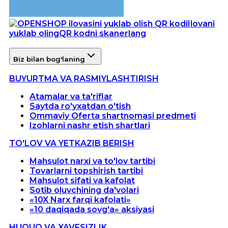
Ilovani
yuklab oling
QR kodni skanerlang
Biz bilan bog'laning
BUYURTMA VA RASMIYLASHTIRISH
Atamalar va ta'riflar
Saytda ro'yxatdan o'tish
Ommaviy Oferta shartnomasi predmeti
Izohlarni nashr etish shartlari
TO'LOV VA YETKAZIB BERISH
Mahsulot narxi va to'lov tartibi
Tovarlarni topshirish tartibi
Mahsulot sifati va kafolat
Sotib oluvchining da'volari
«10X Narx farqi kafolati»
«10 daqiqada sovg'a» aksiyasi
HUQUQ VA XAVFSIZLIK