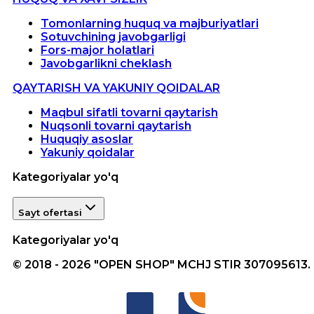
Tomonlarning huquq va majburiyatlari
Sotuvchining javobgarligi
Fors-major holatlari
Javobgarlikni cheklash
QAYTARISH VA YAKUNIY QOIDALAR
Maqbul sifatli tovarni qaytarish
Nuqsonli tovarni qaytarish
Huquqiy asoslar
Yakuniy qoidalar
Kategoriyalar yo'q
Sayt ofertasi
Kategoriyalar yo'q
© 2018 - 2026 "OPEN SHOP" MCHJ STIR 307095613.