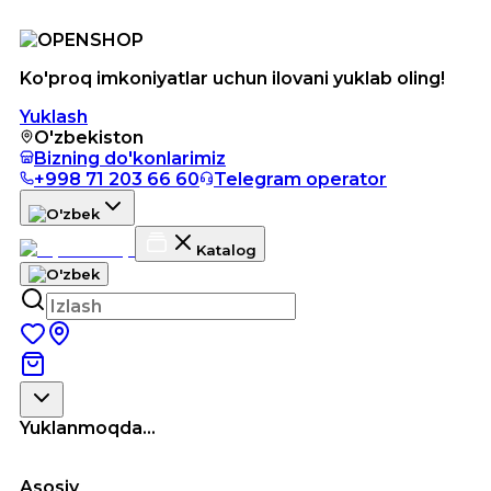
Ko'proq imkoniyatlar uchun ilovani yuklab oling!
Yuklash
O'zbekiston
Bizning do'konlarimiz
+998 71 203 66 60
Telegram operator
Katalog
Yuklanmoqda...
Asosiy