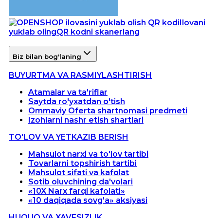
Ilovani
yuklab oling
QR kodni skanerlang
Biz bilan bog'laning
BUYURTMA VA RASMIYLASHTIRISH
Atamalar va ta'riflar
Saytda ro'yxatdan o'tish
Ommaviy Oferta shartnomasi predmeti
Izohlarni nashr etish shartlari
TO'LOV VA YETKAZIB BERISH
Mahsulot narxi va to'lov tartibi
Tovarlarni topshirish tartibi
Mahsulot sifati va kafolat
Sotib oluvchining da'volari
«10X Narx farqi kafolati»
«10 daqiqada sovg'a» aksiyasi
HUQUQ VA XAVFSIZLIK