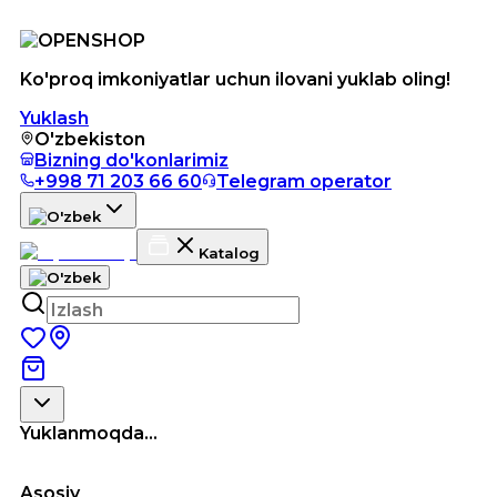
Ko'proq imkoniyatlar uchun ilovani yuklab oling!
Yuklash
O'zbekiston
Bizning do'konlarimiz
+998 71 203 66 60
Telegram operator
Katalog
Yuklanmoqda...
Asosiy