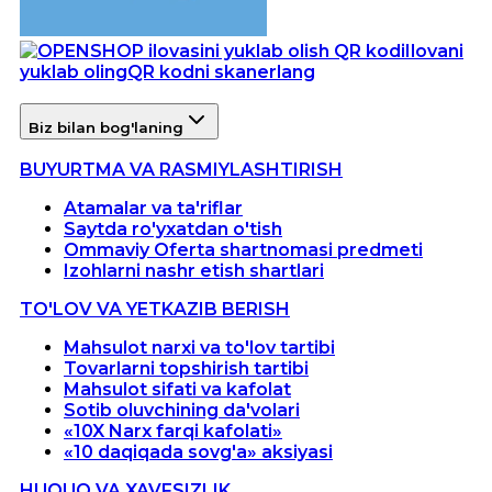
Ilovani
yuklab oling
QR kodni skanerlang
Biz bilan bog'laning
BUYURTMA VA RASMIYLASHTIRISH
Atamalar va ta'riflar
Saytda ro'yxatdan o'tish
Ommaviy Oferta shartnomasi predmeti
Izohlarni nashr etish shartlari
TO'LOV VA YETKAZIB BERISH
Mahsulot narxi va to'lov tartibi
Tovarlarni topshirish tartibi
Mahsulot sifati va kafolat
Sotib oluvchining da'volari
«10X Narx farqi kafolati»
«10 daqiqada sovg'a» aksiyasi
HUQUQ VA XAVFSIZLIK