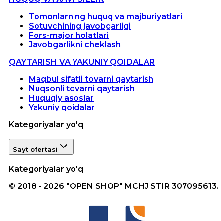
Tomonlarning huquq va majburiyatlari
Sotuvchining javobgarligi
Fors-major holatlari
Javobgarlikni cheklash
QAYTARISH VA YAKUNIY QOIDALAR
Maqbul sifatli tovarni qaytarish
Nuqsonli tovarni qaytarish
Huquqiy asoslar
Yakuniy qoidalar
Kategoriyalar yo'q
Sayt ofertasi
Kategoriyalar yo'q
© 2018 - 2026 "OPEN SHOP" MCHJ STIR 307095613.