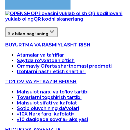
Ilovani
yuklab oling
QR kodni skanerlang
Biz bilan bog'laning
BUYURTMA VA RASMIYLASHTIRISH
Atamalar va ta'riflar
Saytda ro'yxatdan o'tish
Ommaviy Oferta shartnomasi predmeti
Izohlarni nashr etish shartlari
TO'LOV VA YETKAZIB BERISH
Mahsulot narxi va to'lov tartibi
Tovarlarni topshirish tartibi
Mahsulot sifati va kafolat
Sotib oluvchining da'volari
«10X Narx farqi kafolati»
«10 daqiqada sovg'a» aksiyasi
HUQUQ VA XAVFSIZLIK