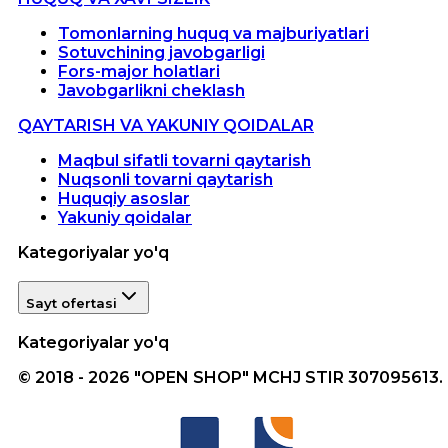
Tomonlarning huquq va majburiyatlari
Sotuvchining javobgarligi
Fors-major holatlari
Javobgarlikni cheklash
QAYTARISH VA YAKUNIY QOIDALAR
Maqbul sifatli tovarni qaytarish
Nuqsonli tovarni qaytarish
Huquqiy asoslar
Yakuniy qoidalar
Kategoriyalar yo'q
Sayt ofertasi
Kategoriyalar yo'q
© 2018 - 2026 "OPEN SHOP" MCHJ STIR 307095613.