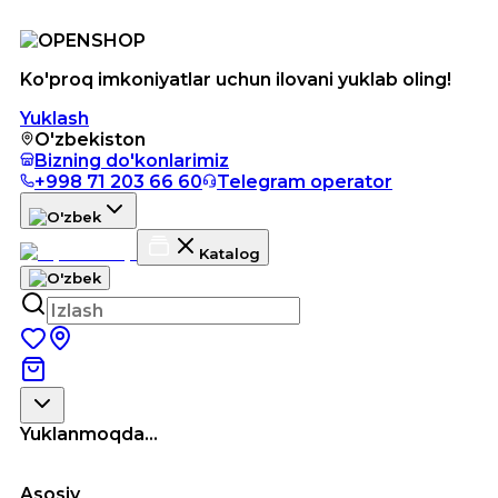
Ko'proq imkoniyatlar uchun ilovani yuklab oling!
Yuklash
O'zbekiston
Bizning do'konlarimiz
+998 71 203 66 60
Telegram operator
Katalog
Yuklanmoqda...
Asosiy