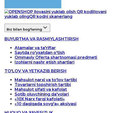
Ilovani
yuklab oling
QR kodni skanerlang
Biz bilan bog'laning
BUYURTMA VA RASMIYLASHTIRISH
Atamalar va ta'riflar
Saytda ro'yxatdan o'tish
Ommaviy Oferta shartnomasi predmeti
Izohlarni nashr etish shartlari
TO'LOV VA YETKAZIB BERISH
Mahsulot narxi va to'lov tartibi
Tovarlarni topshirish tartibi
Mahsulot sifati va kafolat
Sotib oluvchining da'volari
«10X Narx farqi kafolati»
«10 daqiqada sovg'a» aksiyasi
HUQUQ VA XAVFSIZLIK