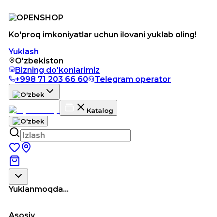
Ko'proq imkoniyatlar uchun ilovani yuklab oling!
Yuklash
O'zbekiston
Bizning do'konlarimiz
+998 71 203 66 60
Telegram operator
Katalog
Yuklanmoqda...
Asosiy