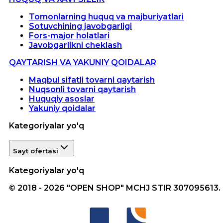
Tomonlarning huquq va majburiyatlari
Sotuvchining javobgarligi
Fors-major holatlari
Javobgarlikni cheklash
QAYTARISH VA YAKUNIY QOIDALAR
Maqbul sifatli tovarni qaytarish
Nuqsonli tovarni qaytarish
Huquqiy asoslar
Yakuniy qoidalar
Kategoriyalar yo'q
Sayt ofertasi
Kategoriyalar yo'q
© 2018 - 2026 "OPEN SHOP" MCHJ STIR 307095613.