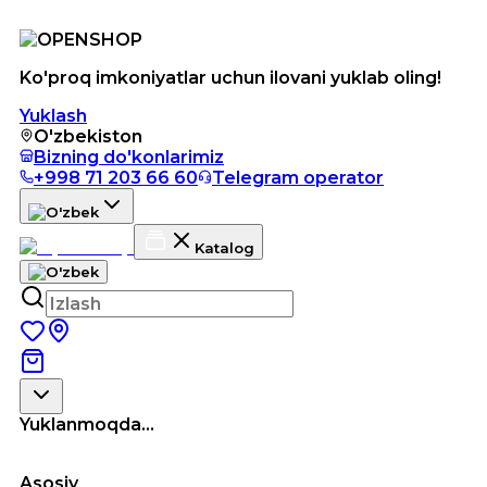
Ko'proq imkoniyatlar uchun ilovani yuklab oling!
Yuklash
O'zbekiston
Bizning do'konlarimiz
+998 71 203 66 60
Telegram operator
Katalog
Yuklanmoqda...
Asosiy