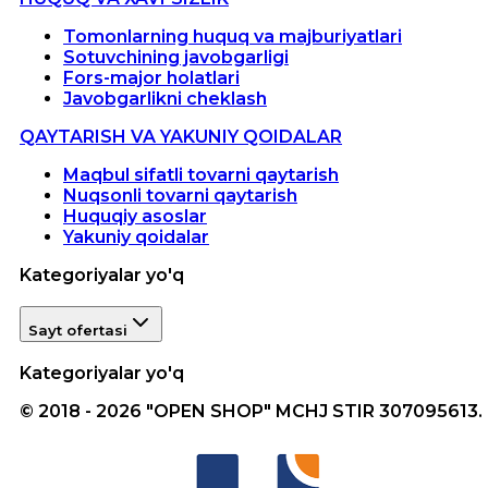
Tomonlarning huquq va majburiyatlari
Sotuvchining javobgarligi
Fors-major holatlari
Javobgarlikni cheklash
QAYTARISH VA YAKUNIY QOIDALAR
Maqbul sifatli tovarni qaytarish
Nuqsonli tovarni qaytarish
Huquqiy asoslar
Yakuniy qoidalar
Kategoriyalar yo'q
Sayt ofertasi
Kategoriyalar yo'q
© 2018 - 2026 "OPEN SHOP" MCHJ STIR 307095613.