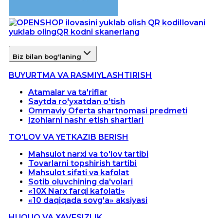
Ilovani
yuklab oling
QR kodni skanerlang
Biz bilan bog'laning
BUYURTMA VA RASMIYLASHTIRISH
Atamalar va ta'riflar
Saytda ro'yxatdan o'tish
Ommaviy Oferta shartnomasi predmeti
Izohlarni nashr etish shartlari
TO'LOV VA YETKAZIB BERISH
Mahsulot narxi va to'lov tartibi
Tovarlarni topshirish tartibi
Mahsulot sifati va kafolat
Sotib oluvchining da'volari
«10X Narx farqi kafolati»
«10 daqiqada sovg'a» aksiyasi
HUQUQ VA XAVFSIZLIK